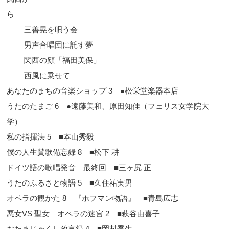
三善晃を唄う会
男声合唱団に託す夢
関西の顔「福田美保」
西風に乗せて
あなたのまちの音楽ショップ 3 ●松栄堂楽器本店
うたのたまご 6 ●遠藤美和、原田知佳（フェリス女学院大
学）
私の指揮法 5 ■本山秀毅
僕の人生賛歌備忘録 8 ■松下 耕
ドイツ語の歌唱発音 最終回 ■三ヶ尻 正
うたのふるさと物語 5 ■久住祐実男
オペラの観かた 8 『ホフマン物語』 ■青島広志
悪女VS 聖女 オペラの迷宮 2 ■萩谷由喜子
おたまじゃくし放言録 4 ■岡村喬生