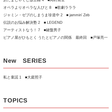
オペラよりオペラな人びと 8 ■歌劇ラララ
ジャミン・ゼブのしまうま珍道中 2 ■ jammin' Zeb
伝説のお悩み解決塾 2 ■ LEGEND
アーティストなう！ 7 ■鍵盤男子
ピアノ屋がひもとく うたとピアノの関係 最終回 ■戸塚亮一
New SERIES
私と童謡 1 ■大庭照子
TOPICS