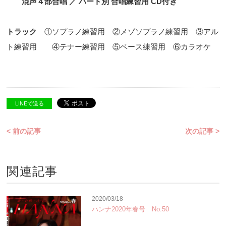
混声４部合唱 ／ パート別 合唱練習用 CD付き
トラック
①ソプラノ練習用 ②メゾソプラノ練習用 ③アル
ト練習用 ④テナー練習用 ⑤ベース練習用 ⑥カラオケ
LINEで送る
< 前の記事
次の記事 >
関連記事
2020/03/18
ハンナ2020年春号 No.50