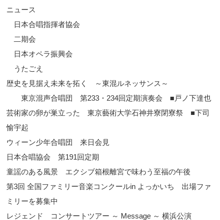
ニュース
日本合唱指揮者協会
二期会
日本オペラ振興会
うたごえ
歴史を見据え未来を拓く ～東混ルネッサンス～
東京混声合唱団 第233・234回定期演奏会 ■戸ノ下達也
芸術家の卵が巣立った 東京藝術大学石神井寮閉寮祭 ■下司
愉宇起
ウィーン少年合唱団 来日会見
日本合唱協会 第191回定期
童謡のある風景 エクシブ箱根離宮で味わう至福の午後
第3回 全国ファミリー音楽コンクールin よっかいち 出場ファ
ミリーを募集中
レジェンド コンサートツアー ～ Message ～ 横浜公演