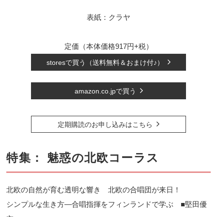
表紙：クラヤ
定価（本体価格917円+税）
storesで買う（送料無料＆おまけ付♪）
amazon.co.jpで買う
定期購読のお申し込みはこちら
特集： 魅惑の北欧コーラス
北欧の自然が育む透明な響き 北欧の合唱団が来日！
シンプルな生き方―合唱指揮をフィンランドで学ぶ ■堅田優