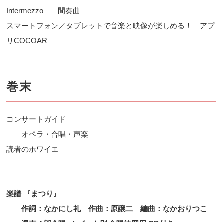
Intermezzo ―間奏曲―
スマートフォン／タブレットで音楽と映像が楽しめる！ アプ
リCOCOAR
巻末
コンサートガイド
オペラ・合唱・声楽
読者のホワイエ
楽譜 『まつり』
作詞：なかにし礼 作曲：原譲二 編曲：なかおりつこ