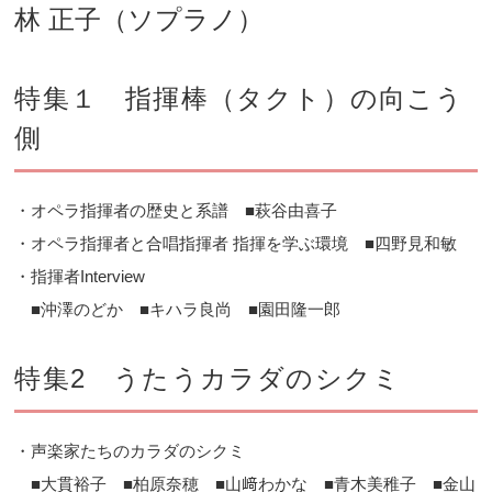
林 正子（ソプラノ）
特集１ 指揮棒（タクト）の向こう
側
・オペラ指揮者の歴史と系譜 ■萩谷由喜子
・オペラ指揮者と合唱指揮者 指揮を学ぶ環境 ■四野見和敏
・指揮者Interview
■沖澤のどか ■キハラ良尚 ■園田隆一郎
特集2 うたうカラダのシクミ
・声楽家たちのカラダのシクミ
■大貫裕子 ■柏原奈穂 ■山﨑わかな ■青木美稚子 ■金山