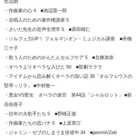
壮志朗
・作曲家の心 4 ■池辺晋一郎
・合唱人のための著作権講座 5
・さいだ先生の音声生理学 5 ■斉田晴仁
・ソルフェ力UP！ フォルマシオン・ミュジカル講座 ■舟橋
三十子
・歌う人のためのかんたんセルフケア 5 ■北條加奈
・オペラよりオペラな人びと 50 ■歌劇ラララ
・アイテムから読み解くオペラの深い話 38「オルフェウスの
竪琴～リラ」 ■中村敬一
・悪女VS聖女 オペラの迷宮 第44話「シャルロット」 ■萩
谷由喜子
・往年の大歌手たち 5 ■野崎正俊
・作曲家たちの恋バナ 5 ■上原章江
・ジャミン・ゼブのしまうま珍道中 34 ■jammin’Zeb