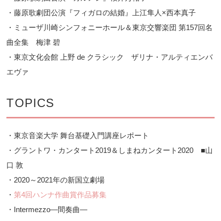
・藤原歌劇団公演『フィガロの結婚』上江隼人×西本真子
・ミューザ川崎シンフォニーホール＆東京交響楽団 第157回名
曲全集 梅津 碧
・東京文化会館 上野 de クラシック ザリナ・アルティエンバ
エヴァ
TOPICS
・東京音楽大学 舞台基礎入門講座レポート
・グラントワ・カンタート2019＆しまねカンタート2020 ■山
口 敦
・2020～2021年の新国立劇場
・
第4回ハンナ作曲賞作品募集
・Intermezzo―間奏曲―