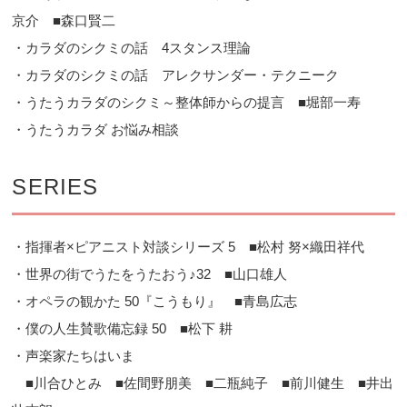
京介 ■森口賢二
・カラダのシクミの話 4スタンス理論
・カラダのシクミの話 アレクサンダー・テクニーク
・うたうカラダのシクミ～整体師からの提言 ■堀部一寿
・うたうカラダ お悩み相談
SERIES
・指揮者×ピアニスト対談シリーズ 5 ■松村 努×織田祥代
・世界の街でうたをうたおう♪32 ■山口雄人
・オペラの観かた 50『こうもり』 ■青島広志
・僕の人生賛歌備忘録 50 ■松下 耕
・声楽家たちはいま
■川合ひとみ ■佐間野朋美 ■二瓶純子 ■前川健生 ■井出