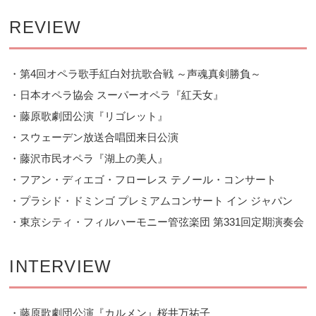
REVIEW
・第4回オペラ歌手紅白対抗歌合戦 ～声魂真剣勝負～
・日本オペラ協会 スーパーオペラ『紅天女』
・藤原歌劇団公演『リゴレット』
・スウェーデン放送合唱団来日公演
・藤沢市民オペラ『湖上の美人』
・フアン・ディエゴ・フローレス テノール・コンサート
・プラシド・ドミンゴ プレミアムコンサート イン ジャパン
・東京シティ・フィルハーモニー管弦楽団 第331回定期演奏会
INTERVIEW
・藤原歌劇団公演『カルメン』桜井万祐子