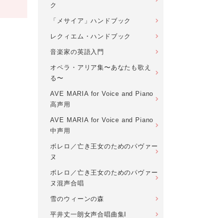
ク
「メサイア」ハンドブック
レクィエム・ハンドブック
音楽家の英語入門
オペラ・アリア集〜あなたも歌え
る〜
AVE MARIA for Voice and Piano
高声用
AVE MARIA for Voice and Piano
中声用
ボレロ／亡き王女のためのパヴァー
ヌ
ボレロ／亡き王女のためのパヴァー
ヌ混声合唱
雪のウィーンの森
平井丈一朗女声合唱曲集I