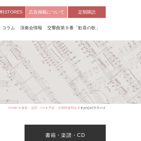
料STORES
広告掲載について
定期購読
コラム
演奏会情報
交響曲第９番「歓喜の歌」
HOME
>
書籍・楽譜・CD
>
声楽・合唱関連商品
> わが心のララバイ
書籍・楽譜・CD