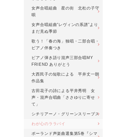
女声合唱組曲 星の街 北杜の子守
唄
女声合唱組曲“レヴィンの系譜”より
まだ見ぬ季節
歌う！「春の海」独唱・二部合唱・
ピアノ伴奏つき
ピアノ弾き語り混声三部合唱MY
FRIEND ありがとう
大西民子の短歌による 平井丈一朗
作品集
古田花子の詩による平井秀明 女
声・混声合唱曲「ささゆりに寄せ
て」
シチリアーノ・グリーンスリーブス
わが心のララバイ
ポーランド声楽曲選集第5巻『シマ