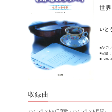
世界
いと
■A4判
■定価：
■ISBN 
収録曲
アイルランドの子守歌（アイルランド民謡）