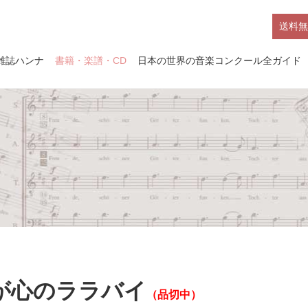
送料無
雑誌ハンナ
書籍・楽譜・CD
日本の世界の音楽コンクール全ガイド
が心のララバイ
（品切中）