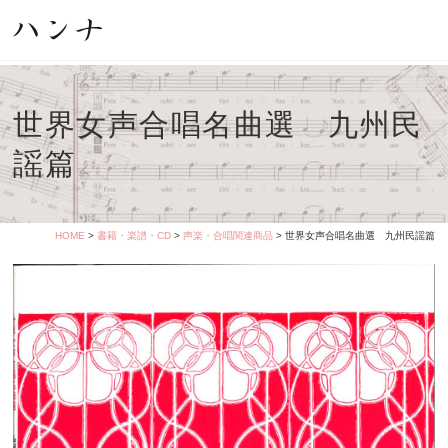
世界女声合唱名曲選 九州民
謡篇
HOME
>
書籍・楽譜・CD
>
声楽・合唱関連商品
> 世界女声合唱名曲選 九州民謡篇