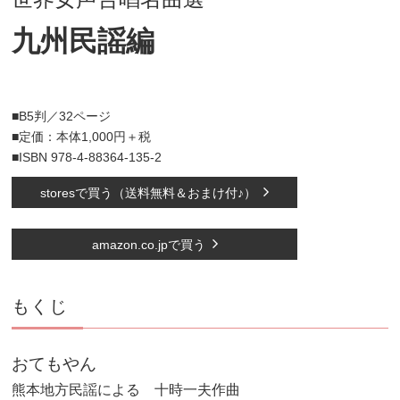
九州民謡編
■B5判／32ページ
■定価：本体1,000円＋税
■ISBN 978-4-88364-135-2
storesで買う（送料無料＆おまけ付♪）
amazon.co.jpで買う
もくじ
おてもやん
熊本地方民謡による 十時一夫作曲