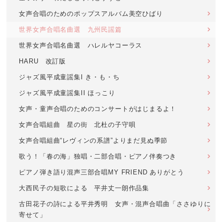
女声合唱のためのポップスアルバム美空ひばり
世界女声合唱名曲選 九州民謡篇
世界女声合唱名曲選 ハレルヤコーラス
HARU 改訂版
ジャズ風平成童謡集I き・も・ち
ジャズ風平成童謡集II ほっこり
女声・童声合唱のためのコンサートがはじまるよ！
女声合唱組曲 星の街 北杜の子守唄
女声合唱組曲“レヴィンの系譜”よりまだ見ぬ季節
歌う！「春の海」独唱・二部合唱・ピアノ伴奏つき
ピアノ弾き語り混声三部合唱MY FRIEND ありがとう
大西民子の短歌による 平井丈一朗作品集
古田花子の詩による平井秀明 女声・混声合唱曲「ささゆりに
寄せて」