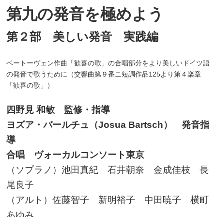
第九の発音を極めよう
第２部 美しい発音 実践編
ベートーヴェン作曲「歓喜の歌」の合唱部分をより美しいドイツ語
の発音で歌うために（交響曲第９番ニ短調作品125より第４楽章
「歓喜の歌」）
四野見 和敏 監修・指導
ヨズア・バールチュ（Josua Bartsch） 発音指
導
合唱 ヴォーカルコンソート東京
（ソプラノ）池田真紀 石井朝奈 金成佳枝 長
尾良子
（アルト）佐藤智子 新明裕子 中田暁子 横町
あゆみ