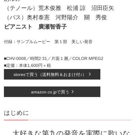
（テノール）荒木俊雅 松浦 諒 沼田臣矢
（バス）奥村泰憲 河野陽介 關 秀俊
ピアニスト 廣瀬智香子
付録：サンプルムービー 第１部 美しい発音
■CHV-0008／時間2:31／片面１層／COLOR MPEG2
■定価：本体1,600円＋税
storesで買う（送料無料＆おまけ付♪）
amazon.co.jpで買う
はじめに
大好きな第九の発音を実際に歌いな