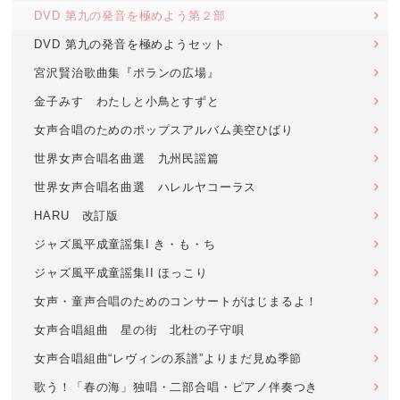
DVD 第九の発音を極めよう第２部
DVD 第九の発音を極めようセット
宮沢賢治歌曲集『ポランの広場』
金子みすゞわたしと小鳥とすずと
女声合唱のためのポップスアルバム美空ひばり
世界女声合唱名曲選 九州民謡篇
世界女声合唱名曲選 ハレルヤコーラス
HARU 改訂版
ジャズ風平成童謡集I き・も・ち
ジャズ風平成童謡集II ほっこり
女声・童声合唱のためのコンサートがはじまるよ！
女声合唱組曲 星の街 北杜の子守唄
女声合唱組曲“レヴィンの系譜”よりまだ見ぬ季節
歌う！「春の海」独唱・二部合唱・ピアノ伴奏つき