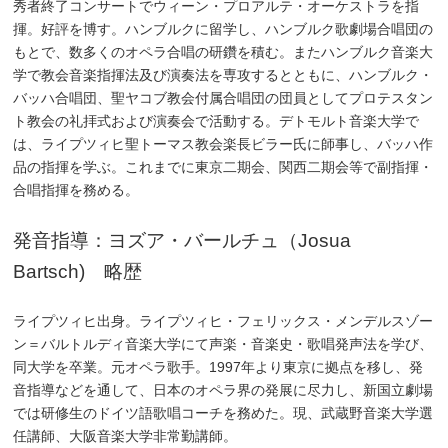
秀者終了コンサートでウィーン・プロアルテ・オーケストラを指
揮。好評を博す。ハンブルクに留学し、ハンブルク歌劇場合唱団の
もとで、数多くのオペラ合唱の研鑽を積む。またハンブルク音楽大
学で教会音楽指揮法及び演奏法を専攻するとともに、ハンブルク・
バッハ合唱団、聖ヤコブ教会付属合唱団の団員としてプロテスタン
ト教会の礼拝式および演奏会で活動する。デトモルト音楽大学で
は、ライプツィヒ聖トーマス教会楽長ビラー氏に師事し、バッハ作
品の指揮を学ぶ。これまでに東京二期会、関西二期会等で副指揮・
合唱指揮を務める。
発音指導：ヨズア・バールチュ（Josua
Bartsch) 略歴
ライプツィヒ出身。ライプツィヒ・フェリックス・メンデルスゾー
ン＝バルトルディ音楽大学にて声楽・音楽史・歌唱発声法を学び、
同大学を卒業。元オペラ歌手。1997年より東京に拠点を移し、発
音指導などを通して、日本のオペラ界の発展に尽力し、新国立劇場
では研修生のドイツ語歌唱コーチを務めた。現、武蔵野音楽大学選
任講師、大阪音楽大学非常勤講師。