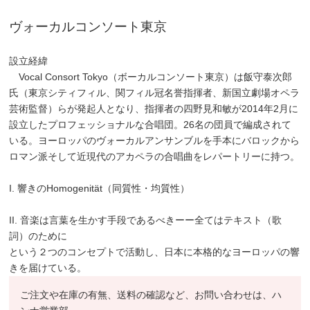
ヴォーカルコンソート東京
設立経緯
Vocal Consort Tokyo（ボーカルコンソート東京）は飯守泰次郎
氏（東京シティフィル、関フィル冠名誉指揮者、新国立劇場オペラ
芸術監督）らが発起人となり、指揮者の四野見和敏が2014年2月に
設立したプロフェッショナルな合唱団。26名の団員で編成されて
いる。ヨーロッパのヴォーカルアンサンブルを手本にバロックから
ロマン派そして近現代のアカペラの合唱曲をレパートリーに持つ。
I. 響きのHomogenität（同質性・均質性）
II. 音楽は言葉を生かす手段であるべきーー全てはテキスト（歌
詞）のために
という２つのコンセプトで活動し、日本に本格的なヨーロッパの響
きを届けている。
ご注文や在庫の有無、送料の確認など、お問い合わせは、ハ