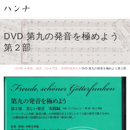
DVD 第九の発音を極めよう
第２部
HOME
>
書籍・楽譜・CD
>
声楽・合唱関連商品
> DVD 第九の発音を極めよう第２部