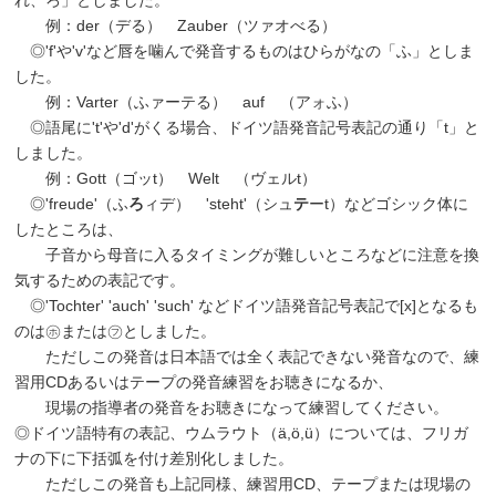
れ、ろ」としました。
例：der（デる） Zauber（ツァオべる）
◎'f'や'v'など唇を噛んで発音するものはひらがなの「ふ」としま
した。
例：Varter（ふァーテる） auf （アォふ）
◎語尾に't'や'd'がくる場合、ドイツ語発音記号表記の通り「t」と
しました。
例：Gott（ゴッt） Welt （ヴェルt）
◎'freude'（ふ
ろ
ィデ） 'steht'（シュ
テ
ーt）などゴシック体に
したところは、
子音から母音に入るタイミングが難しいところなどに注意を換
気するための表記です。
◎'Tochter' 'auch' 'such' などドイツ語発音記号表記で[x]となるも
のは㋭または㋫としました。
ただしこの発音は日本語では全く表記できない発音なので、練
習用CDあるいはテープの発音練習をお聴きになるか、
現場の指導者の発音をお聴きになって練習してください。
◎ドイツ語特有の表記、ウムラウト（ä,ö,ü）については、フリガ
ナの下に下括弧を付け差別化しました。
ただしこの発音も上記同様、練習用CD、テープまたは現場の