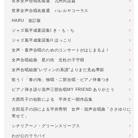
世界女声合唱名曲選 九州民謡篇
世界女声合唱名曲選 ハレルヤコーラス
HARU 改訂版
ジャズ風平成童謡集I き・も・ち
ジャズ風平成童謡集II ほっこり
女声・童声合唱のためのコンサートがはじまるよ！
女声合唱組曲 星の街 北杜の子守唄
女声合唱組曲“レヴィンの系譜”よりまだ見ぬ季節
歌う！「春の海」独唱・二部合唱・ピアノ伴奏つき
ピアノ弾き語り混声三部合唱MY FRIEND ありがとう
大西民子の短歌による 平井丈一朗作品集
古田花子の詩による平井秀明 女声・混声合唱曲「ささゆりに
寄せて」
シチリアーノ・グリーンスリーブス
わが心のララバイ