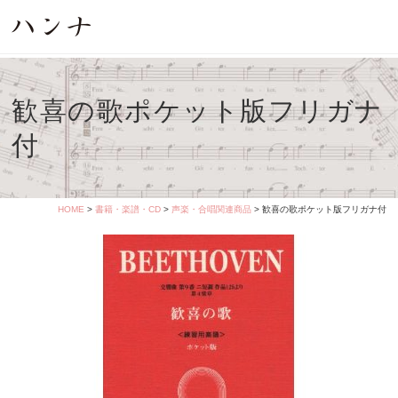
歓喜の歌ポケット版フリガナ
付
HOME
>
書籍・楽譜・CD
>
声楽・合唱関連商品
> 歓喜の歌ポケット版フリガナ付