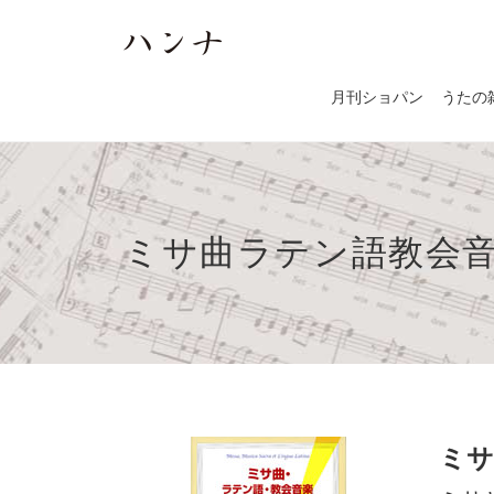
月刊ショパン
うたの
ミサ曲ラテン語教会
ミサ