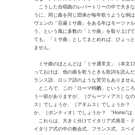
こうした合唱曲のレパートリーの中で大きな
うに、同じ曲を同じ団体が毎年歌うような例は
ヴェンの「荘厳ミサ曲」をある年はモーツァル
う、という風に多数の「ミサ曲」を取り上げて
ても、「ミサ曲」としてまとめれば、ひょっと
ません。
ミサ曲のほとんどは「ミサ通常文」（本文1
っておけば、他の曲を歌うときも歌詞を読んだ
ランス語、ロシア語のような苦労もありません
ところで、この「ローマ時
的
」というところがク
う一節がありますが、［グらーツィアス］なの
ス］でしょうか、［アギムス］でしょうか？ 「クレド
か、［ポンティオ］でしょうか？ "Homo"
これらは、大きく分けてイタリア式発音・ド
イタリア式の中の教会式、フランス式、スペイ