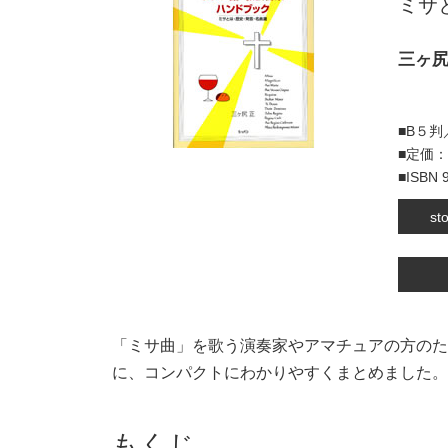
ミサ
三ヶ尻
■B５
■定価：
■ISBN 
s
「ミサ曲」を歌う演奏家やアマチュアの方のた
に、コンパクトにわかりやすくまとめました。
もくじ