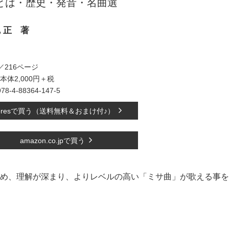
とは・歴史・発音・名曲選
 正 著
判／216ページ
本体2,000円＋税
978-4-88364-147-5
toresで買う（送料無料＆おまけ付♪）
amazon.co.jpで買う
め、理解が深まり、よりレベルの高い「ミサ曲」が歌える事を