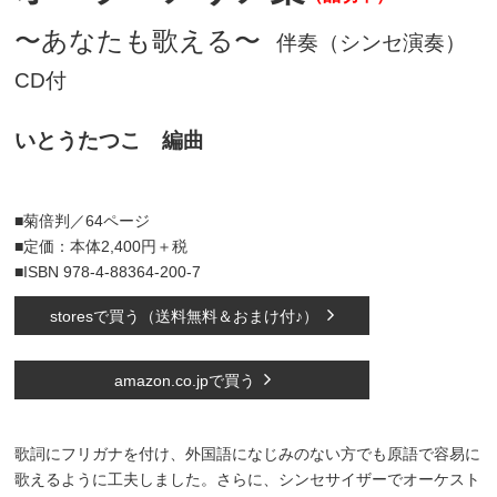
〜あなたも歌える〜
伴奏（シンセ演奏）
CD付
いとうたつこ 編曲
■菊倍判／64ページ
■定価：本体2,400円＋税
■ISBN 978-4-88364-200-7
storesで買う（送料無料＆おまけ付♪）
amazon.co.jpで買う
歌詞にフリガナを付け、外国語になじみのない方でも原語で容易に
歌えるように工夫しました。さらに、シンセサイザーでオーケスト