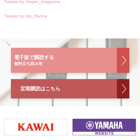
Tweets by chopin_magazine
Tweets by uta_Hanna
電子版で購読する
無料立ち読み有
定期購読はこちら