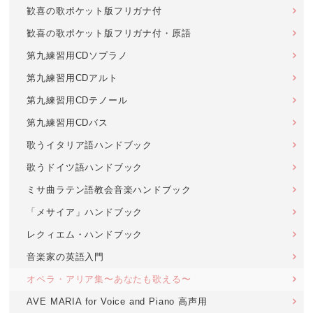
歓喜の歌ポケット版フリガナ付
歓喜の歌ポケット版フリガナ付・原語
第九練習用CDソプラノ
第九練習用CDアルト
第九練習用CDテノール
第九練習用CDバス
歌うイタリア語ハンドブック
歌うドイツ語ハンドブック
ミサ曲ラテン語教会音楽ハンドブック
「メサイア」ハンドブック
レクィエム・ハンドブック
音楽家の英語入門
オペラ・アリア集〜あなたも歌える〜
AVE MARIA for Voice and Piano 高声用