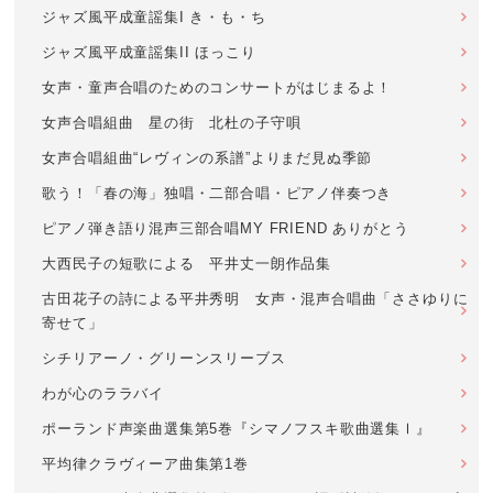
ジャズ風平成童謡集I き・も・ち
ジャズ風平成童謡集II ほっこり
女声・童声合唱のためのコンサートがはじまるよ！
女声合唱組曲 星の街 北杜の子守唄
女声合唱組曲“レヴィンの系譜”よりまだ見ぬ季節
歌う！「春の海」独唱・二部合唱・ピアノ伴奏つき
ピアノ弾き語り混声三部合唱MY FRIEND ありがとう
大西民子の短歌による 平井丈一朗作品集
古田花子の詩による平井秀明 女声・混声合唱曲「ささゆりに
寄せて」
シチリアーノ・グリーンスリーブス
わが心のララバイ
ポーランド声楽曲選集第5巻『シマノフスキ歌曲選集Ⅰ』
平均律クラヴィーア曲集第1巻