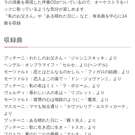
ラの演奏を再現した伴奏CDがついているので、オーケストラをバ
ックに歌っているような気分が楽しめます。
『私のお父さん』や『ある晴れた日に』など、有名曲を中心に14
曲を収録
収録曲
プッチーニ：わたしのお父さん ~「ジャンニスキッキ」より
ヘンデル：オンブラマイフ ~「セルセ」より(ヘンデル)
モーツァルト：恋とはどんなものかしら ~「フィガロの結婚」より
モーツァルト：恋人よこの薬で ~「ドン・ジョヴァンニ」より
プッチーニ：私の名はミミ ~「ラ・ボエーム」より
ヴェルディ：慕わしい人の名は ~「リゴレット」より
モーツァルト：復讐の心は地獄のように ~「魔笛」より
マスカーニ：ママも知る通り ~「カヴァレリア・ルスティカーナ」
より
プッチーニ：ある晴れた日に ~「蝶々夫人」より
プッチーニ：歌に生き恋に生き ~「トスカ」より
フロトウ：夏のなごりの薔薇 ~「マルタ」より