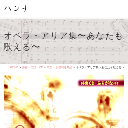
オペラ・アリア集〜あなたも
歌える〜
HOME
>
書籍・楽譜・CD
>
声楽・合唱関連商品
> オペラ・アリア集〜あなたも歌える〜