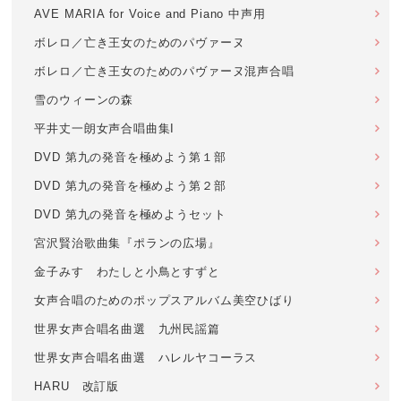
AVE MARIA for Voice and Piano 中声用
ボレロ／亡き王女のためのパヴァーヌ
ボレロ／亡き王女のためのパヴァーヌ混声合唱
雪のウィーンの森
平井丈一朗女声合唱曲集I
DVD 第九の発音を極めよう第１部
DVD 第九の発音を極めよう第２部
DVD 第九の発音を極めようセット
宮沢賢治歌曲集『ポランの広場』
金子みすゞわたしと小鳥とすずと
女声合唱のためのポップスアルバム美空ひばり
世界女声合唱名曲選 九州民謡篇
世界女声合唱名曲選 ハレルヤコーラス
HARU 改訂版