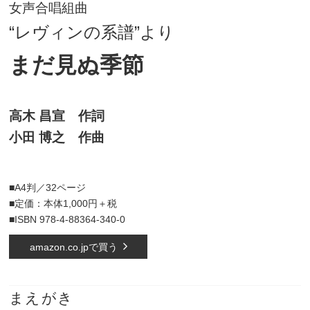
女声合唱組曲
“レヴィンの系譜”より
まだ見ぬ季節
高木 昌宣 作詞
小田 博之 作曲
■A4判／32ページ
■定価：本体1,000円＋税
■ISBN 978-4-88364-340-0
amazon.co.jpで買う
まえがき