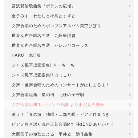
宮沢賢治歌曲集『ポランの広場』
金子みすゞわたしと小鳥とすずと
女声合唱のためのポップスアルバム美空ひばり
世界女声合唱名曲選 九州民謡篇
世界女声合唱名曲選 ハレルヤコーラス
HARU 改訂版
ジャズ風平成童謡集I き・も・ち
ジャズ風平成童謡集II ほっこり
女声・童声合唱のためのコンサートがはじまるよ！
女声合唱組曲 星の街 北杜の子守唄
女声合唱組曲“レヴィンの系譜”よりまだ見ぬ季節
歌う！「春の海」独唱・二部合唱・ピアノ伴奏つき
ピアノ弾き語り混声三部合唱MY FRIEND ありがとう
大西民子の短歌による 平井丈一朗作品集