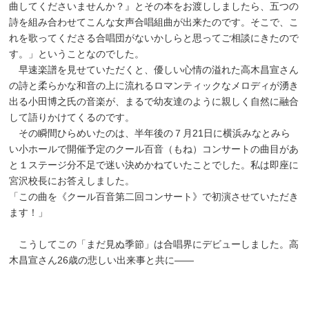
曲してくださいませんか？』とその本をお渡ししましたら、五つの
詩を組み合わせてこんな女声合唱組曲が出来たのです。そこで、こ
れを歌ってくださる合唱団がないかしらと思ってご相談にきたので
す。」ということなのでした。
早速楽譜を見せていただくと、優しい心情の溢れた高木昌宣さん
の詩と柔らかな和音の上に流れるロマンティックなメロディが湧き
出る小田博之氏の音楽が、まるで幼友達のように親しく自然に融合
して語りかけてくるのです。
その瞬間ひらめいたのは、半年後の７月21日に横浜みなとみら
い小ホールで開催予定のクール百音（もね）コンサートの曲目があ
と１ステージ分不足で迷い決めかねていたことでした。私は即座に
宮沢校長にお答えしました。
「この曲を《クール百音第二回コンサート》で初演させていただき
ます！」
こうしてこの「まだ見ぬ季節」は合唱界にデビューしました。高
木昌宣さん26歳の悲しい出来事と共に——