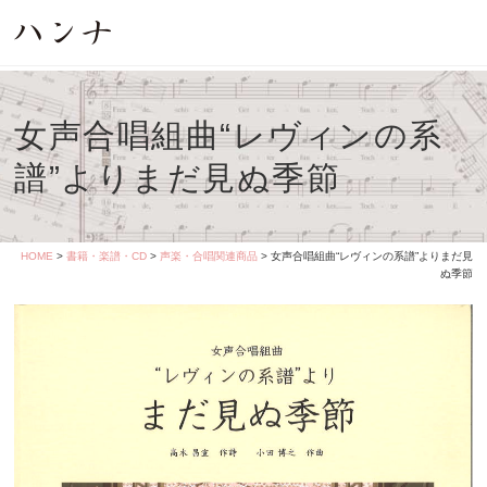
女声合唱組曲“レヴィンの系
譜”よりまだ見ぬ季節
HOME
>
書籍・楽譜・CD
>
声楽・合唱関連商品
> 女声合唱組曲“レヴィンの系譜”よりまだ見
ぬ季節