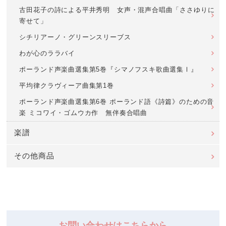
古田花子の詩による平井秀明 女声・混声合唱曲「ささゆりに
寄せて」
シチリアーノ・グリーンスリーブス
わが心のララバイ
ポーランド声楽曲選集第5巻『シマノフスキ歌曲選集Ⅰ』
平均律クラヴィーア曲集第1巻
ポーランド声楽曲選集第6巻 ポーランド語《詩篇》のための音
楽 ミコワイ・ゴムウカ作 無伴奏合唱曲
楽譜
その他商品
お問い合わせはこちらから