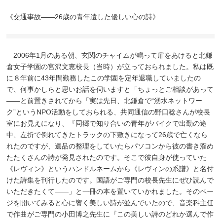
《交通事故——26歳の青年遺した優しい心の詩》
2006年1月のある朝、玄関のチャイムが鳴って扉をあけると北鎌
倉女子学園の宮沢文恵校長（当時）が立っておられました。私は既
に８年前に43年間勤務したこの学園を定年退職していましたの
で、何事かしらと思いお話を伺いますと「ちょっとご相談があって
——と前置きされてから「実は先日、北鎌倉で“湧水ネットワー
ク”というNPO活動をしておられる、共同通信の野口稔さんが校長
室にお見えになり、『同郷で知り合いの青年がバイクで出勤の途
中、左折で倒れてきたトラックの下敷きになって26歳で亡くなら
れたのですが、遺品の整理をしていたらパソコンから彼の書き溜め
たたくさんの詩が発見されたのです。そこで彼自身が使っていた
《レヴィン》というハンドルネームから《レヴィンの系譜》と名付
けた詩集を刊行したのです。国語がご専門の校長先生にぜひ読んで
いただきたくて——」と一冊の本を置いていかれました。そのペー
ジを開いてみると心に響く美しい詩が並んでいたので、音楽科主任
で作曲がご専門の小田博之先生に『この美しい詩のどれか選んで作