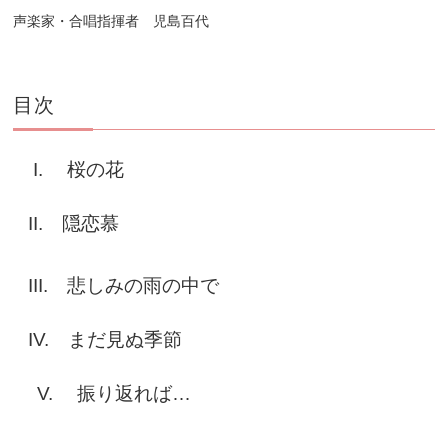
声楽家・合唱指揮者 児島百代
目次
I. 桜の花
II. 隠恋慕
III. 悲しみの雨の中で
IV. まだ見ぬ季節
V. 振り返れば…