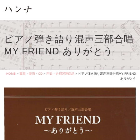
ピアノ弾き語り混声三部合唱
MY FRIEND ありがとう
HOME
>
書籍・楽譜・CD
>
声楽・合唱関連商品
> ピアノ弾き語り混声三部合唱MY FRIEND
ありがとう