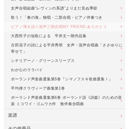
女声合唱組曲“レヴィンの系譜”よりまだ見ぬ季節
歌う！「春の海」独唱・二部合唱・ピアノ伴奏つき
ピアノ弾き語り混声三部合唱MY FRIEND ありがとう
大西民子の短歌による 平井丈一朗作品集
古田花子の詩による平井秀明 女声・混声合唱曲「ささゆりに
寄せて」
シチリアーノ・グリーンスリーブス
わが心のララバイ
ポーランド声楽曲選集第5巻『シマノフスキ歌曲選集Ⅰ』
平均律クラヴィーア曲集第1巻
ポーランド声楽曲選集第6巻 ポーランド語《詩篇》のための音
楽 ミコワイ・ゴムウカ作 無伴奏合唱曲
楽譜
その他商品