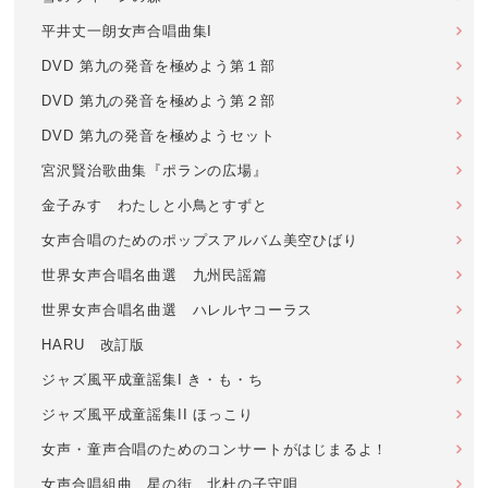
平井丈一朗女声合唱曲集I
DVD 第九の発音を極めよう第１部
DVD 第九の発音を極めよう第２部
DVD 第九の発音を極めようセット
宮沢賢治歌曲集『ポランの広場』
金子みすゞわたしと小鳥とすずと
女声合唱のためのポップスアルバム美空ひばり
世界女声合唱名曲選 九州民謡篇
世界女声合唱名曲選 ハレルヤコーラス
HARU 改訂版
ジャズ風平成童謡集I き・も・ち
ジャズ風平成童謡集II ほっこり
女声・童声合唱のためのコンサートがはじまるよ！
女声合唱組曲 星の街 北杜の子守唄