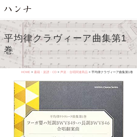
平均律クラヴィーア曲集第1
巻
HOME
>
書籍・楽譜・CD
>
声楽・合唱関連商品
> 平均律クラヴィーア曲集第1巻