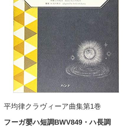
平均律クラヴィーア曲集第1巻
フーガ嬰ハ短調BWV849・ハ長調