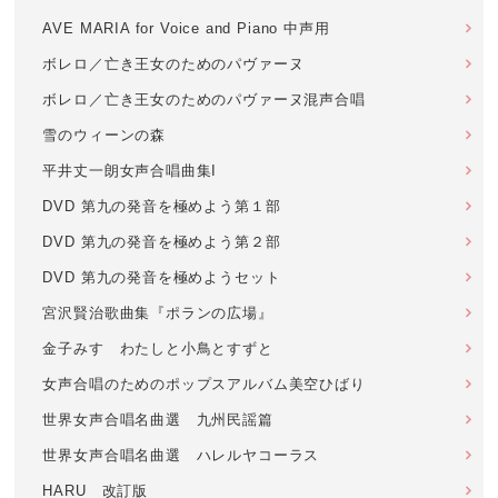
AVE MARIA for Voice and Piano 中声用
ボレロ／亡き王女のためのパヴァーヌ
ボレロ／亡き王女のためのパヴァーヌ混声合唱
雪のウィーンの森
平井丈一朗女声合唱曲集I
DVD 第九の発音を極めよう第１部
DVD 第九の発音を極めよう第２部
DVD 第九の発音を極めようセット
宮沢賢治歌曲集『ポランの広場』
金子みすゞわたしと小鳥とすずと
女声合唱のためのポップスアルバム美空ひばり
世界女声合唱名曲選 九州民謡篇
世界女声合唱名曲選 ハレルヤコーラス
HARU 改訂版