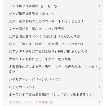
ジャズ風平成童謡集I き・も・ち
ジャズ風平成童謡集II ほっこり
女声・童声合唱のためのコンサートがはじまるよ！
女声合唱組曲 星の街 北杜の子守唄
女声合唱組曲“レヴィンの系譜”よりまだ見ぬ季節
歌う！「春の海」独唱・二部合唱・ピアノ伴奏つき
ピアノ弾き語り混声三部合唱MY FRIEND ありがとう
大西民子の短歌による 平井丈一朗作品集
古田花子の詩による平井秀明 女声・混声合唱曲「ささゆりに
寄せて」
シチリアーノ・グリーンスリーブス
わが心のララバイ
ポーランド声楽曲選集第5巻『シマノフスキ歌曲選集Ⅰ』
平均律クラヴィーア曲集第1巻