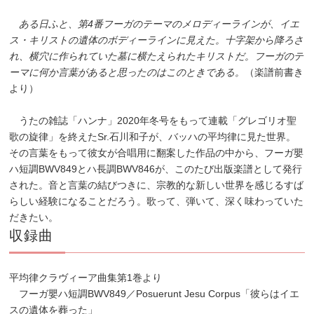
ある日ふと、第4番フーガのテーマのメロディーラインが、イエ
ス・キリストの遺体のボディーラインに見えた。十字架から降ろさ
れ、横穴に作られていた墓に横たえられたキリストだ。フーガのテ
ーマに何か言葉があると思ったのはこのときである。
（楽譜前書き
より）
うたの雑誌「ハンナ」2020年冬号をもって連載「グレゴリオ聖
歌の旋律」を終えたSr.石川和子が、バッハの平均律に見た世界。
その言葉をもって彼女が合唱用に翻案した作品の中から、フーガ嬰
ハ短調BWV849とハ長調BWV846が、このたび出版楽譜として発行
された。音と言葉の結びつきに、宗教的な新しい世界を感じるすば
らしい経験になることだろう。歌って、弾いて、深く味わっていた
だきたい。
収録曲
平均律クラヴィーア曲集第1巻より
フーガ嬰ハ短調BWV849／Posuerunt Jesu Corpus「彼らはイエ
スの遺体を葬った」