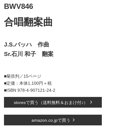
BWV846
合唱翻案曲
J.S.バッハ 作曲
Sr.石川 和子 翻案
■菊倍判／15ページ
■定価：本体1,100円＋税
■ISBN 978-4-907121-24-2
storesで買う（送料無料＆おまけ付♪）
amazon.co.jpで買う