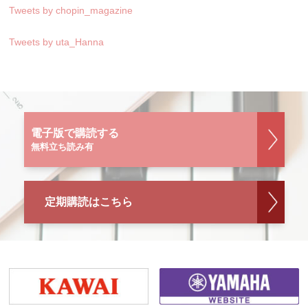
Tweets by chopin_magazine
Tweets by uta_Hanna
電子版で購読する
無料立ち読み有
定期購読はこちら