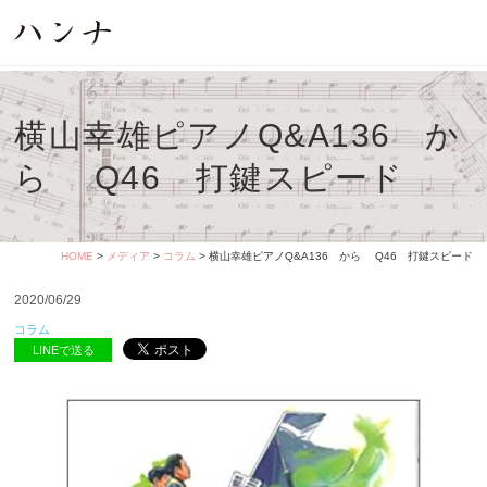
横山幸雄ピアノQ&A136 か
ら Q46 打鍵スピード
HOME
>
メディア
>
コラム
> 横山幸雄ピアノQ&A136 から Q46 打鍵スピード
2020/06/29
コラム
LINEで送る