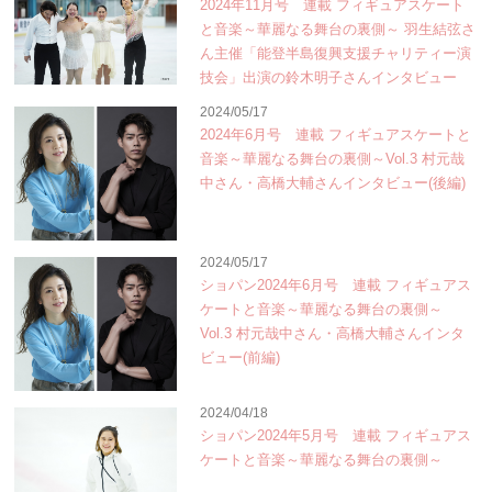
2024年11月号 連載 フィギュアスケート
と音楽～華麗なる舞台の裏側～ 羽生結弦さ
ん主催「能登半島復興支援チャリティー演
技会」出演の鈴木明子さんインタビュー
2024/05/17
2024年6月号 連載 フィギュアスケートと
音楽～華麗なる舞台の裏側～Vol.3 村元哉
中さん・高橋大輔さんインタビュー(後編)
2024/05/17
ショパン2024年6月号 連載 フィギュアス
ケートと音楽～華麗なる舞台の裏側～
Vol.3 村元哉中さん・高橋大輔さんインタ
ビュー(前編)
2024/04/18
ショパン2024年5月号 連載 フィギュアス
ケートと音楽～華麗なる舞台の裏側～