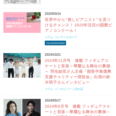
2025/03/14
世界中から“推しピアニスト”を見つ
けるチャンス！ 2025年注目の国際ピ
アノコンクール！
コラム
コンクールガイド
recommended
2024/10/21
2024年11月号 連載 フィギュアス
ケートと音楽～華麗なる舞台の裏側
～ 羽生結弦さん主催「能登半島復興
支援チャリティー演技会」出演の鈴
木明子さんインタビュー
コラム
インタビューこぼれ話
2024/05/17
2024年6月号 連載 フィギュアスケ
ートと音楽～華麗なる舞台の裏側～