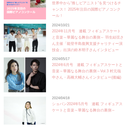
世界中から“推しピアニスト”を見つけるチ
ャンス！ 2025年注目の国際ピアノコンク
ール！
2024/10/21
2024年11月号 連載 フィギュアスケート
と音楽～華麗なる舞台の裏側～ 羽生結弦さ
ん主催「能登半島復興支援チャリティー演
技会」出演の鈴木明子さんインタビュー
2024/05/17
2024年6月号 連載 フィギュアスケートと
音楽～華麗なる舞台の裏側～Vol.3 村元哉
中さん・高橋大輔さんインタビュー(後編)
2024/04/18
ショパン2024年5月号 連載 フィギュアス
ケートと音楽～華麗なる舞台の裏側～