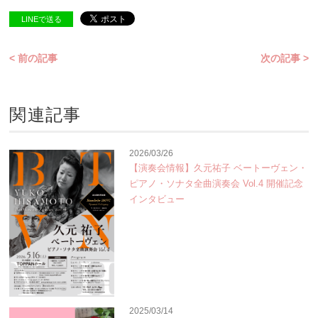
LINEで送る
< 前の記事
次の記事 >
関連記事
2026/03/26
【演奏会情報】久元祐子 ベートーヴェン・
ピアノ・ソナタ全曲演奏会 Vol.4 開催記念
インタビュー
2025/03/14