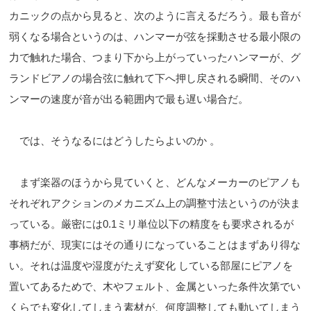
カニックの点から見ると、次のように言えるだろう。最も音が
弱くなる場合というのは、ハンマーが弦を採動させる最小限の
力で触れた場合、つまり下から上がっていったハンマーが、グ
ランドビアノの場合弦に触れて下へ押し戻される瞬間、そのハ
ンマーの速度が音が出る範囲内で最も遅い場合だ。
では、そうなるにはどうしたらよいのか 。
まず楽器のほうから見ていくと、どんなメーカーのピアノも
それぞれアクションのメカニズム上の調整寸法というのが決ま
っている。厳密には0.1ミリ単位以下の精度をも要求されるが
事柄だが、現実にはその通りになっていることはまずあり得な
い。それは温度や湿度がたえず変化 している部屋にピアノを
置いてあるためで、木やフェルト、金属といった条件次第でい
くらでも変化してしまう素材が、何度調整しても動いてしまう