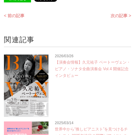
< 前の記事
次の記事 >
関連記事
2026/03/26
【演奏会情報】久元祐子 ベートーヴェン・
ピアノ・ソナタ全曲演奏会 Vol.4 開催記念
インタビュー
2025/03/14
世界中から“推しピアニスト”を見つけるチ