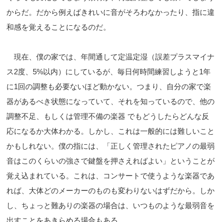
からだ。だから例えばきれいに音がそろわなかったり、指に違
和感を覚えることになるのだ。
現在、僕の家では、年間通して定温定湿（誤差プラスマイナ
ス2度、5%以内）にしているが、毎日何時間練習しようと1年
に1回の調整も必要ないほど動かない。つまり、自分の家で楽
器があるべき状態になっていて、それを知っているので、他の
調整不足、もしくは管理不備の楽器 でもどうしたらどんな反
応になるか大体わかる。しかし、これは一般的には難しいこと
かもしれない。僕の指には、「正しく管理されたピアノの最弱
音はこのくらいの強さで鍵盤を押さえればよい」ということが
覚え込まれている。これは、コンサートで使うような楽器であ
れば、大体どのメーカーのものも変わりないはずだから。しか
し、ちょっと難ありの楽器の場合は、いつものような最弱音を
出すことをあきらめる場合もある。