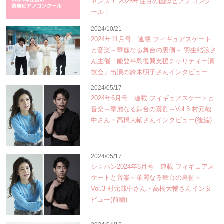
ャンス！ 2025年注目の国際ピアノコンク
ール！
2024/10/21
2024年11月号 連載 フィギュアスケート
と音楽～華麗なる舞台の裏側～ 羽生結弦さ
ん主催「能登半島復興支援チャリティー演
技会」出演の鈴木明子さんインタビュー
2024/05/17
2024年6月号 連載 フィギュアスケートと
音楽～華麗なる舞台の裏側～Vol.3 村元哉
中さん・高橋大輔さんインタビュー(後編)
2024/05/17
ショパン2024年6月号 連載 フィギュアス
ケートと音楽～華麗なる舞台の裏側～
Vol.3 村元哉中さん・高橋大輔さんインタ
ビュー(前編)