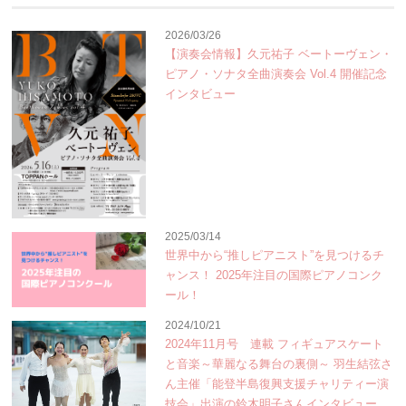
2026/03/26
【演奏会情報】久元祐子 ベートーヴェン・
ピアノ・ソナタ全曲演奏会 Vol.4 開催記念
インタビュー
2025/03/14
世界中から“推しピアニスト”を見つけるチ
ャンス！ 2025年注目の国際ピアノコンク
ール！
2024/10/21
2024年11月号 連載 フィギュアスケート
と音楽～華麗なる舞台の裏側～ 羽生結弦さ
ん主催「能登半島復興支援チャリティー演
技会」出演の鈴木明子さんインタビュー