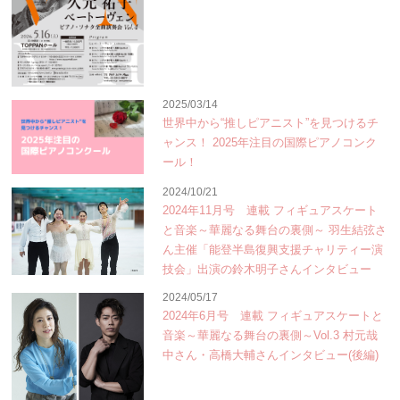
2025/03/14
世界中から“推しピアニスト”を見つけるチ
ャンス！ 2025年注目の国際ピアノコンク
ール！
2024/10/21
2024年11月号 連載 フィギュアスケート
と音楽～華麗なる舞台の裏側～ 羽生結弦さ
ん主催「能登半島復興支援チャリティー演
技会」出演の鈴木明子さんインタビュー
2024/05/17
2024年6月号 連載 フィギュアスケートと
音楽～華麗なる舞台の裏側～Vol.3 村元哉
中さん・高橋大輔さんインタビュー(後編)