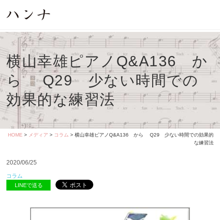
横山幸雄ピアノQ&A136 か
ら Q29 少ない時間での
効果的な練習法
HOME
>
メディア
>
コラム
> 横山幸雄ピアノQ&A136 から Q29 少ない時間での効果的
な練習法
2020/06/25
コラム
LINEで送る