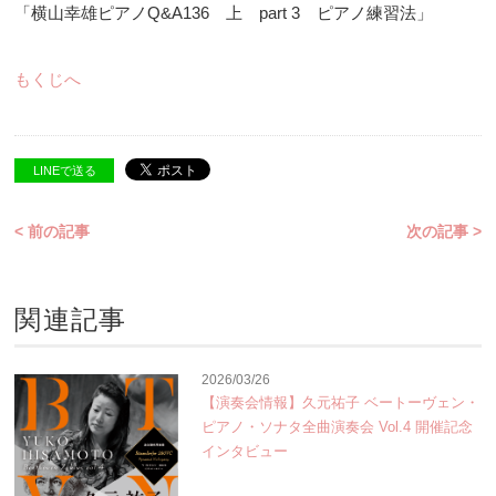
「横山幸雄ピアノQ&A136 上 part 3 ピアノ練習法」
もくじへ
LINEで送る
< 前の記事
次の記事 >
関連記事
2026/03/26
【演奏会情報】久元祐子 ベートーヴェン・
ピアノ・ソナタ全曲演奏会 Vol.4 開催記念
インタビュー