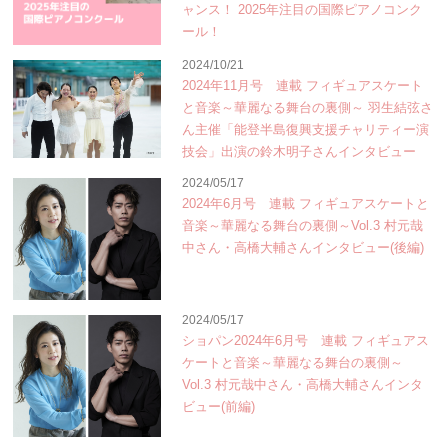
ャンス！ 2025年注目の国際ピアノコンク
ール！
2024/10/21
2024年11月号 連載 フィギュアスケート
と音楽～華麗なる舞台の裏側～ 羽生結弦さ
ん主催「能登半島復興支援チャリティー演
技会」出演の鈴木明子さんインタビュー
2024/05/17
2024年6月号 連載 フィギュアスケートと
音楽～華麗なる舞台の裏側～Vol.3 村元哉
中さん・高橋大輔さんインタビュー(後編)
2024/05/17
ショパン2024年6月号 連載 フィギュアス
ケートと音楽～華麗なる舞台の裏側～
Vol.3 村元哉中さん・高橋大輔さんインタ
ビュー(前編)