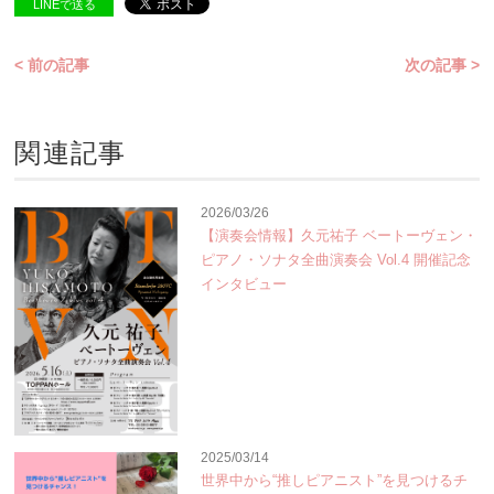
LINEで送る
< 前の記事
次の記事 >
関連記事
2026/03/26
【演奏会情報】久元祐子 ベートーヴェン・
ピアノ・ソナタ全曲演奏会 Vol.4 開催記念
インタビュー
2025/03/14
世界中から“推しピアニスト”を見つけるチ