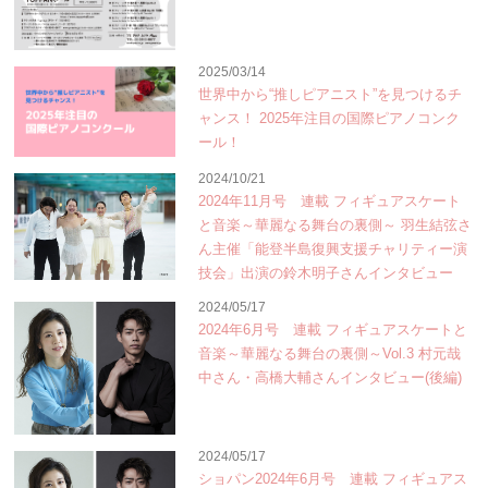
2025/03/14
世界中から“推しピアニスト”を見つけるチ
ャンス！ 2025年注目の国際ピアノコンク
ール！
2024/10/21
2024年11月号 連載 フィギュアスケート
と音楽～華麗なる舞台の裏側～ 羽生結弦さ
ん主催「能登半島復興支援チャリティー演
技会」出演の鈴木明子さんインタビュー
2024/05/17
2024年6月号 連載 フィギュアスケートと
音楽～華麗なる舞台の裏側～Vol.3 村元哉
中さん・高橋大輔さんインタビュー(後編)
2024/05/17
ショパン2024年6月号 連載 フィギュアス