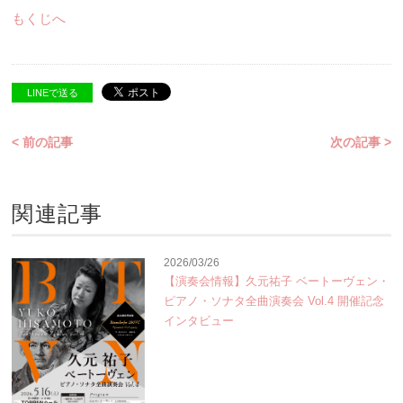
もくじへ
LINEで送る
< 前の記事
次の記事 >
関連記事
2026/03/26
【演奏会情報】久元祐子 ベートーヴェン・
ピアノ・ソナタ全曲演奏会 Vol.4 開催記念
インタビュー