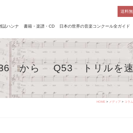
送料無
雑誌ハンナ
書籍・楽譜・CD
日本の世界の音楽コンクール全ガイド
136 から Q53 トリルを
HOME
>
メディア
>
コラ