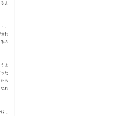
れるよ
・・」
が慣れ
くるの
まうよ
打った
したら
になれ
いはし