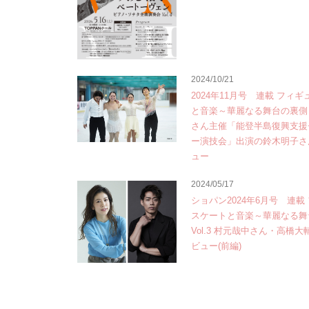
2024/10/21
2024年11月号 連載 フィ
と音楽～華麗なる舞台の裏側
さん主催「能登半島復興支援
ー演技会」出演の鈴木明子さ
ュー
2024/05/17
ショパン2024年6月号 連載
スケートと音楽～華麗なる舞
Vol.3 村元哉中さん・高橋
ビュー(前編)