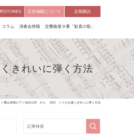
料STORES
広告掲載について
定期購読
コラム
演奏会情報
交響曲第９番「歓喜の歌」
速くきれいに弾く方法
ム
> 横山幸雄ピアノQ&A136 から Q53 トリルを速くきれいに弾く方法