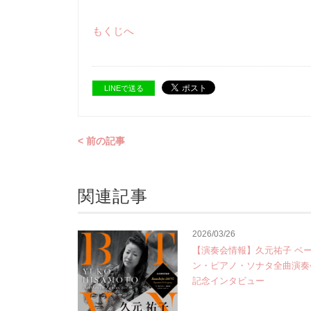
もくじへ
LINEで送る
< 前の記事
関連記事
2026/03/26
【演奏会情報】久元祐子 ベ
ン・ピアノ・ソナタ全曲演奏会 V
記念インタビュー