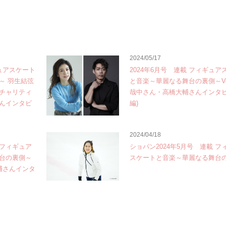
2024/05/17
ギュアスケート
2024年6月号 連載 フィギュア
～ 羽生結弦
と音楽～華麗なる舞台の裏側～Vol
チャリティ
哉中さん・高橋大輔さんインタビ
んインタビ
編)
2024/04/18
 フィギュア
ショパン2024年5月号 連載 フ
台の裏側～
スケートと音楽～華麗なる舞台
大輔さんインタ