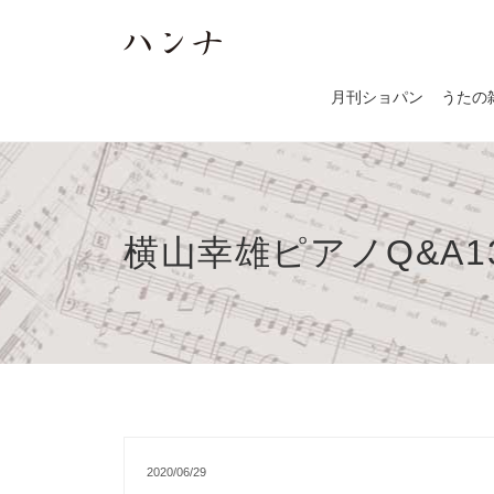
月刊ショパン
うたの
横山幸雄ピアノQ&A
2020/06/29