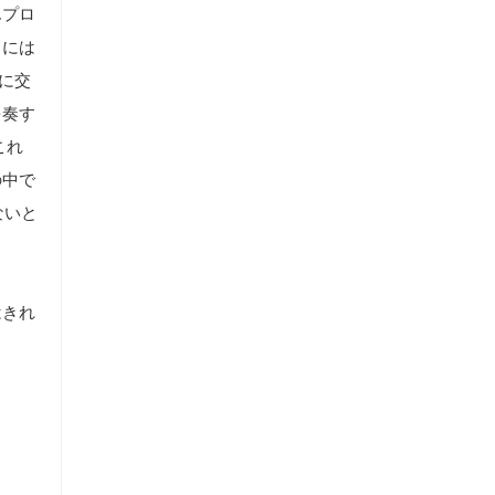
んプロ
きには
うに交
を奏す
これ
の中で
ないと
はきれ