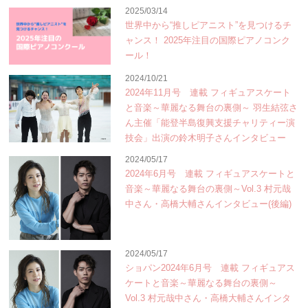
2025/03/14
世界中から“推しピアニスト”を見つけるチ
ャンス！ 2025年注目の国際ピアノコンク
ール！
2024/10/21
2024年11月号 連載 フィギュアスケート
と音楽～華麗なる舞台の裏側～ 羽生結弦さ
ん主催「能登半島復興支援チャリティー演
技会」出演の鈴木明子さんインタビュー
2024/05/17
2024年6月号 連載 フィギュアスケートと
音楽～華麗なる舞台の裏側～Vol.3 村元哉
中さん・高橋大輔さんインタビュー(後編)
2024/05/17
ショパン2024年6月号 連載 フィギュアス
ケートと音楽～華麗なる舞台の裏側～
Vol.3 村元哉中さん・高橋大輔さんインタ