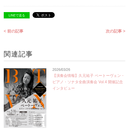
LINEで送る
< 前の記事
次の記事 >
関連記事
2026/03/26
【演奏会情報】久元祐子 ベートーヴェン・
ピアノ・ソナタ全曲演奏会 Vol.4 開催記念
インタビュー