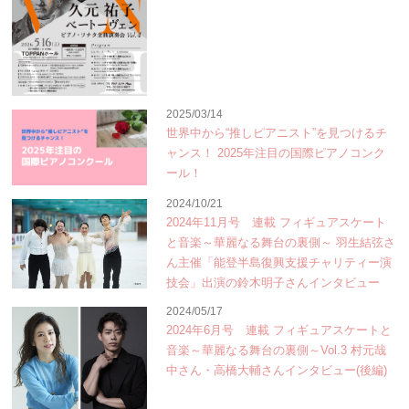
2025/03/14
世界中から“推しピアニスト”を見つけるチ
ャンス！ 2025年注目の国際ピアノコンク
ール！
2024/10/21
2024年11月号 連載 フィギュアスケート
と音楽～華麗なる舞台の裏側～ 羽生結弦さ
ん主催「能登半島復興支援チャリティー演
技会」出演の鈴木明子さんインタビュー
2024/05/17
2024年6月号 連載 フィギュアスケートと
音楽～華麗なる舞台の裏側～Vol.3 村元哉
中さん・高橋大輔さんインタビュー(後編)