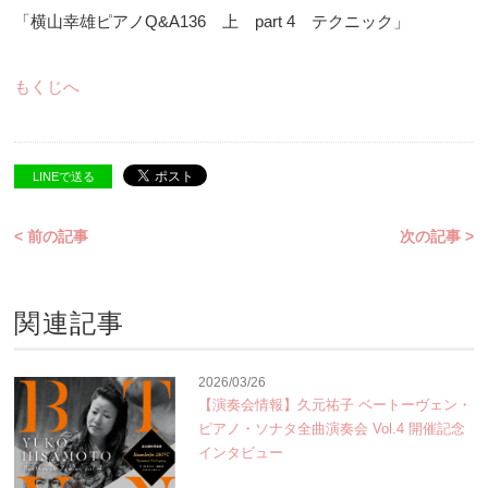
「横山幸雄ピアノQ&A136 上 part 4 テクニック」
もくじへ
LINEで送る
< 前の記事
次の記事 >
関連記事
2026/03/26
【演奏会情報】久元祐子 ベートーヴェン・
ピアノ・ソナタ全曲演奏会 Vol.4 開催記念
インタビュー