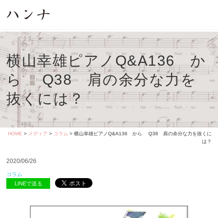
横山幸雄ピアノQ&A136 か
ら Q38 肩の余分な力を
抜くには？
HOME
>
メディア
>
コラム
> 横山幸雄ピアノQ&A136 から Q38 肩の余分な力を抜くに
は？
2020/06/26
コラム
LINEで送る