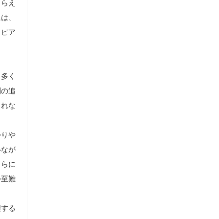
とらえ
には、
、ピア
当多く
問の追
しれな
かりや
いなが
さらに
か至難
理する