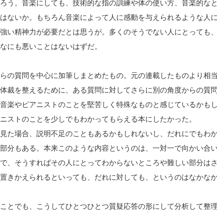
ろう。音楽にしても、技術的な指の訓練や体の使い方、音楽的な
はないか。もちろん音楽によって人に感動を与えられるような人
強い精神力が必要だとは思うが。多くのそうでない人にとっても
なにも悪いことはないはずだ。
らの質問を中心に加筆しまとめたもの。元の連載したものより相
体裁を整えるために、ある質問に対してさらに別の角度からの質
音楽やピアニストのことを堅苦しく特殊なものと感じているかも
ニストのことを少しでもわかってもらえる本にしたかった。
見た場合、説明不足のこともあるかもしれないし、だれにでもわ
部分もある。本来このような内容というのは、一対一で向かい合
で、そうすればその人にとってわからないところや難しい部分は
置きかえられるといっても、だれに対しても、というのはなかな
ことでも、こうしてひとつひとつ質疑応答の形にして分析して整