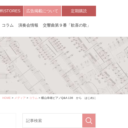
料STORES
広告掲載について
定期購読
コラム
演奏会情報
交響曲第９番「歓喜の歌」
HOME
>
メディア
>
コラム
> 横山幸雄ピアノQ&A 136 から はじめに