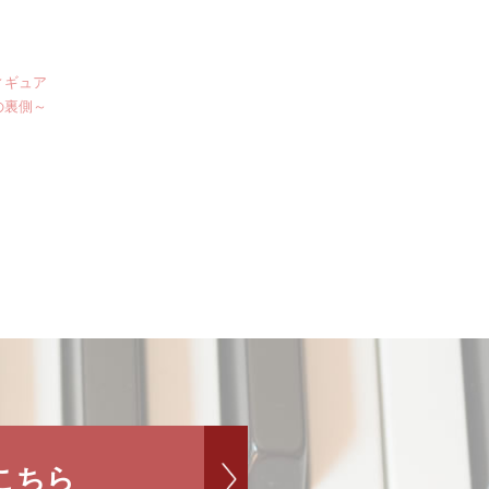
ィギュア
の裏側～
こちら