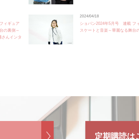
2024/04/18
 フィギュア
ショパン2024年5月号 連載 フ
台の裏側～
スケートと音楽～華麗なる舞台
大輔さんインタ
定期購読は