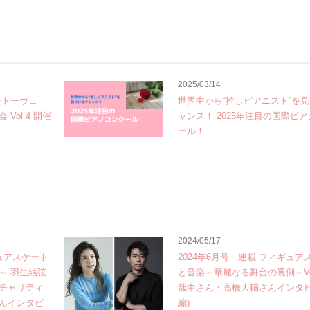
2025/03/14
ートーヴェ
世界中から“推しピアニスト”を
ol.4 開催
ャンス！ 2025年注目の国際ピ
ール！
2024/05/17
ギュアスケート
2024年6月号 連載 フィギュア
～ 羽生結弦
と音楽～華麗なる舞台の裏側～Vol
チャリティ
哉中さん・高橋大輔さんインタビ
んインタビ
編)