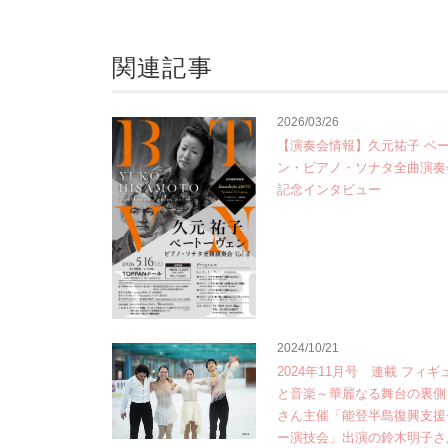
関連記事
2026/03/26
【演奏会情報】久元祐子 ベ
ン・ピアノ・ソナタ全曲演奏会 V
記念インタビュー
2024/10/21
2024年11月号 連載 フィ
と音楽～華麗なる舞台の裏側
さん主催「能登半島復興支援
ー演技会」出演の鈴木明子さ