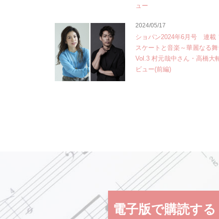
ュー
2024/05/17
ショパン2024年6月号 連載
スケートと音楽～華麗なる舞
Vol.3 村元哉中さん・高橋
ビュー(前編)
電子版で購読する