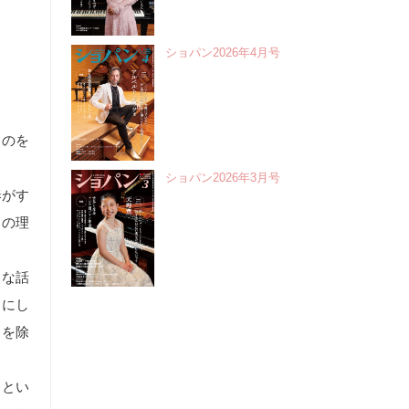
ショパン2026年4月号
ものを
ショパン2026年3月号
奏がす
りの理
うな話
りにし
トを除
らとい