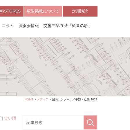
料STORES
広告掲載について
定期購読
コラム
演奏会情報
交響曲第９番「歓喜の歌」
HOME
>
メディア
> 国内コンクール／中部・近畿 2022
 |
古い順