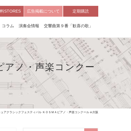
料STORES
広告掲載について
定期購読
コラム
演奏会情報
交響曲第９番「歓喜の歌」
ピアノ・声楽コンクー
チュアクラシックフェスティバル ＫＯＳＭＡピアノ・声楽コンクール in大阪