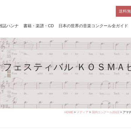
送料無
雑誌ハンナ
書籍・楽譜・CD
日本の世界の音楽コンクール全ガイド
クフェスティバル ＫＯＳＭＡ
HOME
>
メディア
>
国内コンクール2022
> アマ