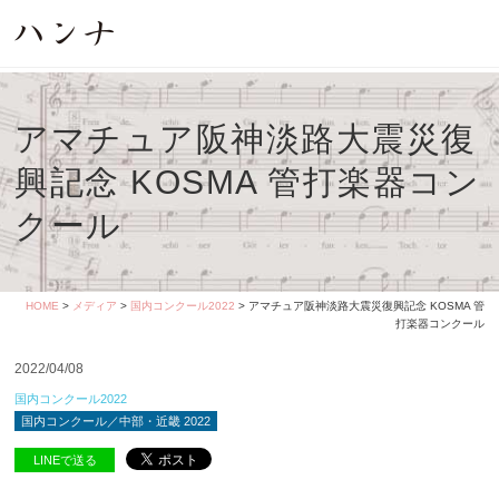
アマチュア阪神淡路大震災復
興記念 KOSMA 管打楽器コン
クール
HOME
>
メディア
>
国内コンクール2022
> アマチュア阪神淡路大震災復興記念 KOSMA 管
打楽器コンクール
2022/04/08
国内コンクール2022
国内コンクール／中部・近畿 2022
LINEで送る