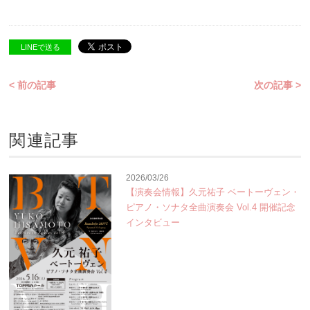
LINEで送る
< 前の記事
次の記事 >
関連記事
2026/03/26
【演奏会情報】久元祐子 ベートーヴェン・
ピアノ・ソナタ全曲演奏会 Vol.4 開催記念
インタビュー