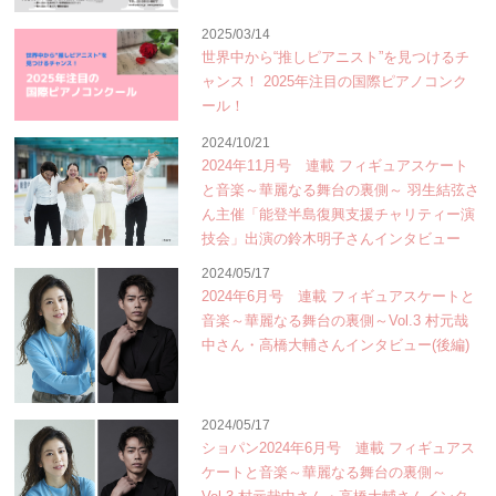
2025/03/14
世界中から“推しピアニスト”を見つけるチ
ャンス！ 2025年注目の国際ピアノコンク
ール！
2024/10/21
2024年11月号 連載 フィギュアスケート
と音楽～華麗なる舞台の裏側～ 羽生結弦さ
ん主催「能登半島復興支援チャリティー演
技会」出演の鈴木明子さんインタビュー
2024/05/17
2024年6月号 連載 フィギュアスケートと
音楽～華麗なる舞台の裏側～Vol.3 村元哉
中さん・高橋大輔さんインタビュー(後編)
2024/05/17
ショパン2024年6月号 連載 フィギュアス
ケートと音楽～華麗なる舞台の裏側～