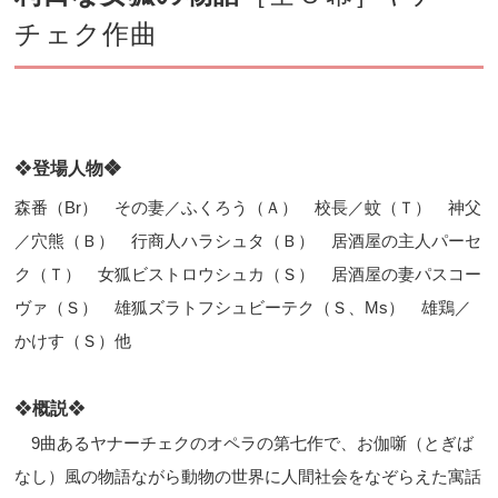
チェク作曲
❖
登場人物❖
森番（
Br
） その妻／ふくろう（Ａ） 校長／蚊（Ｔ） 神父
／穴熊（Ｂ） 行商人ハラシュタ（Ｂ） 居酒屋の主人パーセ
ク（Ｔ） 女狐ビストロウシュカ（Ｓ） 居酒屋の妻パスコー
ヴァ（Ｓ） 雄狐ズラトフシュビーテク（Ｓ、
Ms
） 雄鶏／
かけす（Ｓ）他
❖
概説
❖
9曲あるヤナーチェクのオペラの第七作で、お伽噺（とぎば
なし）風の物語ながら動物の世界に人間社会をなぞらえた寓話