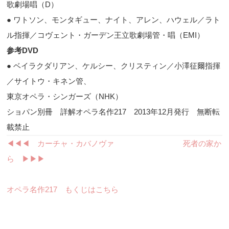
歌劇場唱（
D
）
● ワトソン、モンタギュー、ナイト、アレン、ハウェル／ラト
ル指揮／コヴェント・ガーデン王立歌劇場管・唱（
EMI
）
参考
DVD
● ベイラクダリアン、ケルシー、クリスティン／小澤征爾指揮
／サイトウ・キネン管、
東京オペラ・シンガーズ（
NHK
）
ショパン別冊 詳解オペラ名作217 2013年12月発行 無断転
載禁止
◀︎◀︎◀︎ カーチャ・カバノヴァ
死者の家か
ら ▶▶▶
オペラ名作217 もくじはこちら