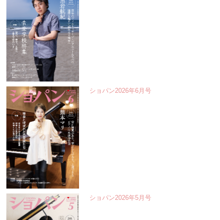
ショパン2026年6月号
ショパン2026年5月号