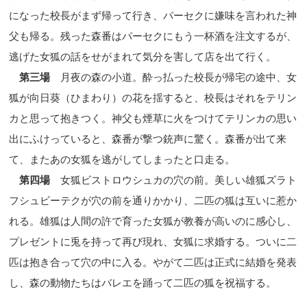
になった校長がまず帰って行き、パーセクに嫌味を言われた神
父も帰る。残った森番はパーセクにもう一杯酒を注文するが、
逃げた女狐の話をせがまれて気分を害して店を出て行く。
第三場
月夜の森の小道。酔っ払った校長が帰宅の途中、女
狐が向日葵（ひまわり）の花を揺すると、校長はそれをテリン
カと思って抱きつく。神父も煙草に火をつけてテリンカの思い
出にふけっていると、森番が撃つ銃声に驚く。森番が出て来
て、またあの女狐を逃がしてしまったと口走る。
第四場
女狐ビストロウシュカの穴の前。美しい雄狐ズラト
フシュビーテクが穴の前を通りかかり、二匹の狐は互いに惹か
れる。雄狐は人間の許で育った女狐が教養が高いのに感心し、
プレゼントに兎を持って再び現れ、女狐に求婚する。ついに二
匹は抱き合って穴の中に入る。やがて二匹は正式に結婚を発表
し、森の動物たちはバレエを踊って二匹の狐を祝福する。