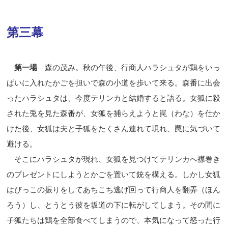
第三幕
第一場
森の茂み。秋の午後、行商人ハラシュタが鶏をいっ
ぱいに入れたかごを担いで森の小道を歩いて来る。森番に出会
ったハラシュタは、今度テリンカと結婚すると語る。女狐に殺
された兎を見た森番が、女狐を捕らえようと罠（わな）を仕か
けた後、女狐は夫と子狐をたくさん連れて現れ、罠に気づいて
避ける。
そこにハラシュタが現れ、女狐を見つけてテリンカへ襟巻き
のプレゼントにしようとかごを置いて銃を構える。しかし女狐
はびっこの振りをしてあちこち逃げ回って行商人を翻弄（ほん
ろう）し、とうとう彼を坂道の下に転がしてしまう。その間に
子狐たちは鶏を全部食べてしまうので、本気になって怒った行