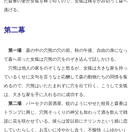
た森番の妻が女狐を棒で叩くので、女狐は縄をかみ切って森へ
逃げる。
第二幕
第一場
森の中の穴熊の穴の前。秋の午後、自由の身になっ
て森へ戻った女狐
は穴熊の穴をのぞき込んで話しかける。
穴熊は他人の家をのぞくなと怒るが、女狐は大きな家を持っ
ているくせに文句を言うなと応酬して森の動物たちの同情を集
めるので、穴熊はいたたまれずに穴を出て行く。こうして女狐
は、大きな家を手に入れるのに成功する。
第二場
パーセクの居酒屋。蚊のようにやせた校長と森番は
トランプに興じ、穴熊そっくりの神父も加わって酒を飲んで雑
談に花を咲かせている。彼らは皆以前にテリンカという娘に恋
していたらしく、お互いに冷やかし合う。不愉快（ふゆかい）