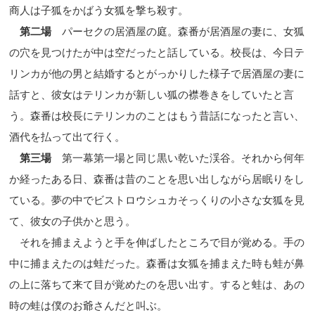
商人は子狐をかばう女狐を撃ち殺す。
第二場
パーセクの居酒屋の庭。森番が居酒屋の妻に、女狐
の穴を見つけたが中は空だったと話している。校長は、今日テ
リンカが他の男と結婚するとがっかりした様子で居酒屋の妻に
話すと、彼女はテリンカが新しい狐の襟巻きをしていたと言
う。森番は校長にテリンカのことはもう昔話になったと言い、
酒代を払って出て行く。
第三場
第一幕第一場と同じ黒い乾いた渓谷。それから何年
か経ったある日、森番は昔のことを思い出しながら居眠りをし
ている。夢の中でビストロウシュカそっくりの小さな
女狐を見
て、彼女の子供かと思う
。
それを捕まえようと手を伸ばしたところで目が覚める。手の
中に捕まえたのは蛙だった。森番は女狐を捕まえた時も蛙が鼻
の上に落ちて来て目が覚めたのを思い出す。すると蛙は、あの
時の蛙は僕のお爺さんだと叫ぶ。