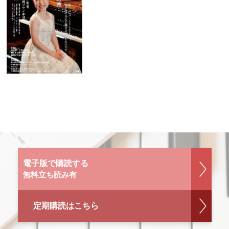
電子版で購読する
無料立ち読み有
定期購読はこちら