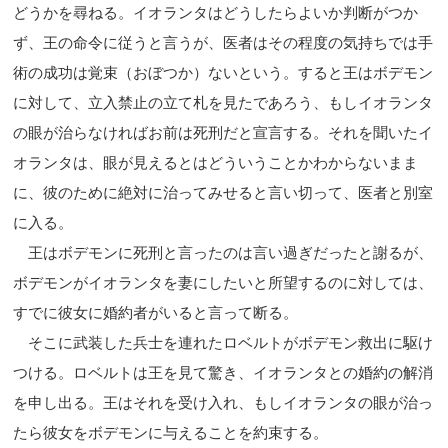
どうかを尋ねる。イオランタはどうしたらよいか判断がつか
ず、王の命令に従うと言うが、医者はその程度の気持ちでは手
術の成功は覚束（おぼつか）ないという。すると王はボデモン
に対して、立入禁止の立て札を見たであろう、もしイオランタ
の眼が治らなければお前は死刑だと宣言する。それを聞いたイ
オランタは、眼が見えるとはどういうことかわからないまま
に、彼のために絶対に治ってみせると言い切って、医者と別室
に入る。
王はボデモンに死刑と言ったのは言い過ぎだったと謝るが、
ボデモンがイオランタを妻にしたいと所望するのに対しては、
すでに彼女に婚約者がいると言って断る。
そこに武装した兵士を連れたロベルトがボデモン救出に駆け
つける。ロベルトは王を見て驚き、イオランタとの婚約の解消
を申し出る。王はそれを受け入れ、もしイオランタの眼が治っ
たら彼女をボデモンに与えることを約束する。