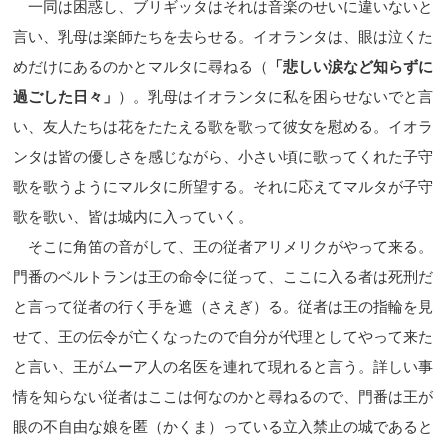
一同は困惑し、ブリギッタはそれは音楽のせいに違いないと
言い、乳母は楽師たちを去らせる。イオランタは、眼は泣くた
めだけにあるのかとマルタに尋ねる（
「悲しい涙など知らずに
過ごした日々」
）。乳母はイオランタに私を困らせないでと言
い、友人たちは花をたたえる歌を歌って彼女を慰める。イオラ
ンタは皆の優しさを感じながら、小さい頃に歌ってくれた子守
歌を歌うようにマルタに所望する。それに応えてマルタが子守
歌を歌い、皆は城内に入っていく。
そこに角笛の音がして、王の従者アリメリクがやって来る。
門番のベルトランは王の命令に従って、ここに入る者は死刑だ
と言って従者の行く手を遮（さえぎ）る。従者は王の指輪を見
せて、王の伝令が亡くなったので自分が代理としてやって来た
と言い、王がムーア人の名医を連れて現れると言う。詳しい事
情を知らない従者はここは何なのかと尋ねるので、門番は王が
眼の不自由な娘を匿（かくま）っている立入禁止の城であると