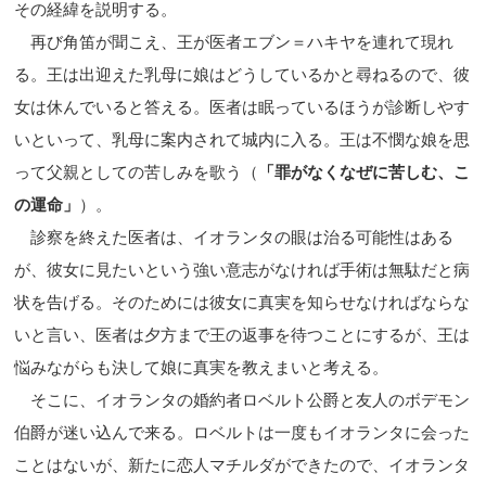
その経緯を説明する。
再び角笛が聞こえ、王が医者エブン＝ハキヤを連れて現れ
る。王は出迎えた乳母に娘はどうしているかと尋ねるので、彼
女は休んでいると答える。医者は眠っているほうが診断しやす
いといって、乳母に案内されて城内に入る。王は不憫な娘を思
って父親としての苦しみを歌う（
「罪がなくなぜに苦しむ、こ
の運命」
）。
診察を終えた医者は、イオランタの眼は治る可能性はある
が、彼女に見たいという強い意志がなければ手術は無駄だと病
状を告げる。そのためには彼女に真実を知らせなければならな
いと言い、医者は夕方まで王の返事を待つことにするが、王は
悩みながらも決して娘に真実を教えまいと考える。
そこに、イオランタの婚約者ロベルト公爵と友人のボデモン
伯爵が迷い込んで来る。ロベルトは一度もイオランタに会った
ことはないが、新たに恋人マチルダができたので、イオランタ