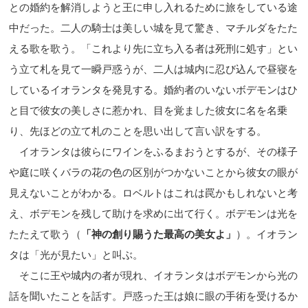
との婚約を解消しようと王に申し入れるために旅をしている途
中だった。二人の騎士は美しい城を見て驚き、マチルダをたた
える歌を歌う。「これより先に立ち入る者は死刑に処す」とい
う立て札を見て一瞬戸惑うが、二人は城内に忍び込んで昼寝を
しているイオランタを発見する。婚約者のいな
いボデモンはひ
と目で彼女の美しさに惹かれ、目を覚ました彼女に名を名乗
り、先ほどの立て札のことを思い出して言い訳をする。
イオランタは彼らにワインをふるまおうとするが、その様子
や庭に咲くバラの花の色の区別がつかないことから彼女の眼が
見えないことがわかる。ロベルトはこれは罠かもしれないと考
え、ボデモンを残して助けを求めに出て行く。ボデモンは光を
たたえて歌う（
「神の創り賜うた最高の美女よ」
）。イオラン
タは「光が見たい」と叫ぶ。
そこに王や城内の者が現れ、イオランタはボデモンから光の
話を聞いたことを話す。戸惑った王は娘に眼の手術を受けるか