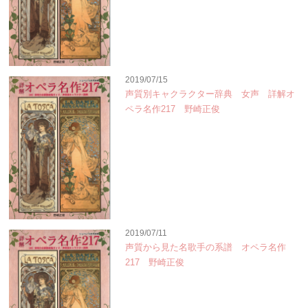
2019/07/15
声質別キャクラクター辞典 女声 詳解オ
ペラ名作217 野崎正俊
2019/07/11
声質から見た名歌手の系譜 オペラ名作
217 野崎正俊