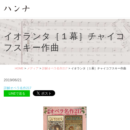
イオランタ［１幕］チャイコ
フスキー作曲
HOME
>
メディア
>
詳解オペラ名作217
> イオランタ［１幕］チャイコフスキー作曲
2019/06/21
詳解オペラ名作217
LINEで送る