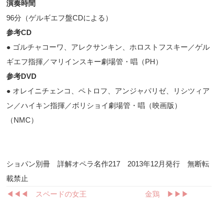
演奏時間
96
分（ゲルギエフ盤
CD
による）
参考
CD
● ゴルチャコーワ、アレクサンキン、ホロストフスキー／ゲル
ギエフ指揮／マリインスキー劇場管・唱（
PH
）
参考
DVD
● オレイニチェンコ、ペトロフ、アンジャパリゼ、リシツィア
ン／ハイキン指揮／ボリショイ劇場管・唱（映画版）
（
NMC
）
ショパン別冊 詳解オペラ名作217 2013年12月発行 無断転
載禁止
◀︎◀︎◀︎ スペードの女王
金鶏 ▶︎▶︎▶︎