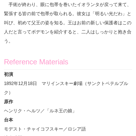
手術が終わり、眼に包帯を巻いたイオランタが戻って来て、
緊張する皆の前で包帯が取られる。彼女は「明るい光だわ」と
叫び、初めて父王の姿を知る。王はお前の新しい保護者はこの
人だと言ってボデモンを紹介すると、二人はしっかりと抱き合
う。
Reference Materials
初演
1892
年
12
月
18
日 マリインスキー劇場（サンクトペテルブル
ク）
原作
ヘンリク・ヘルツ／「ルネ王の娘」
台本
モデスト・チャイコフスキー／ロシア語