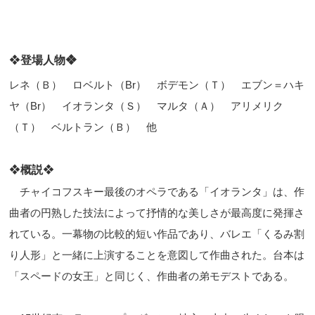
❖
登場人物❖
レネ（Ｂ） ロベルト（
Br
） ボデモン（Ｔ） エブン＝ハキ
ヤ（
Br
） イオランタ（Ｓ） マルタ（Ａ） アリメリク
（Ｔ） ベルトラン（Ｂ） 他
❖
概説
❖
チャイコフスキー最後のオペラである「イオランタ」は、作
曲者の円熟した技法によって抒情的な美しさが最高度に発揮さ
れている。一幕物の比較的短い作品であり、バレエ「くるみ割
り人形」と一緒に上演することを意図して作曲された。台本は
「スペードの女王」と同じく、作曲者の弟モデストである。