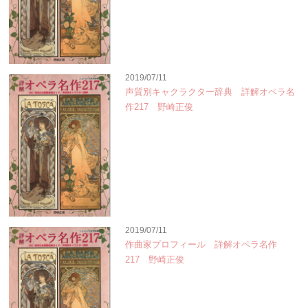
2019/07/11
声質別キャクラクター辞典 詳解オペラ名
作217 野崎正俊
2019/07/11
作曲家プロフィール 詳解オペラ名作
217 野崎正俊