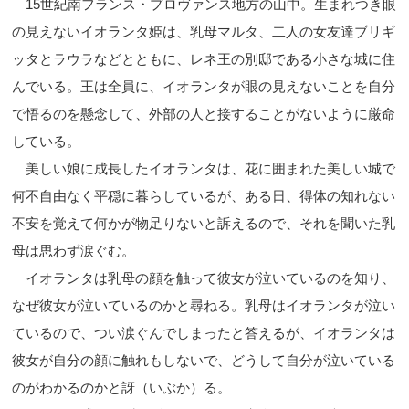
15世紀南フランス・プロヴァンス地方の山中。生まれつき眼
の見えないイオランタ姫は、乳母マルタ、二人の女友達ブリギ
ッタとラウラなどとともに、レネ王の別邸である小さな城に住
んでいる。王は全員に、イオランタが眼の見えないことを自分
で悟るのを懸念して、外部の人と接することがないように厳命
している。
美しい娘に成長したイオランタは、花に囲まれた美しい城で
何不自由なく平穏に暮らしているが、ある日、得体の知れない
不安を覚えて何かが物足りないと訴えるので、それを聞いた乳
母は思わず涙ぐむ。
イオランタは乳母の顔を触って彼女が泣いているのを知り、
なぜ彼女が泣いているのかと尋ねる。乳母はイオランタが泣い
ているので、つい涙ぐんでしまったと答えるが、イオランタは
彼女が自分の顔に触れもしないで、どうして自分が泣いている
のがわかるのかと訝（いぶか）る。