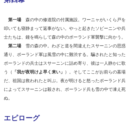
第一場
森の中の修道院の付属施設。ワーニャがいくら戸を
叩いても寝静まって返事がない。やっと起きたソビーニンや兵
士たちは、鐘を鳴らして森の中のポーランド軍襲撃に向かう。
第二場
雪の森の中。わざと道を間違えたスサーニンの思惑
通り、ポーランド軍は風雪の中に難渋する。騙されたと知った
ポーランドの兵士はスサーニンに詰め寄り、彼は一人静かに歌
う（
「我が夜明けよ早く来い」
）。そしてここがお前らの墓場
だ、祖国は救われたと叫ぶ。夜が明けると怒ったポーランド兵
によってスサーニンは殺され、ポーランド兵も雪の中で凍え死
ぬ。
エピローグ