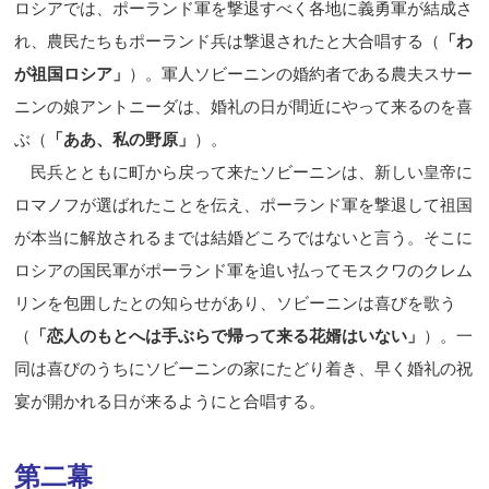
ロシアでは、ポーランド軍を撃退すべく各地に義勇軍が結成さ
れ、農民たちもポーランド兵は撃退されたと大合唱する（
「わ
が祖国ロシア」
）。軍人ソビーニンの婚約者である農夫スサー
ニンの娘アントニーダは、婚礼の日が間近にやって来るのを喜
ぶ（
「ああ、私の野原」
）。
民兵とともに町から戻って来たソビーニンは、新しい皇帝に
ロマノフが選ばれたことを伝え、ポーランド軍を撃退して祖国
が本当に解放されるまでは結婚どころではないと言う。そこに
ロシアの国民軍がポーランド軍を追い払ってモスクワのクレム
リンを包囲したとの知らせがあり、ソビーニンは喜びを歌う
（
「恋人のもとへは手ぶらで帰って来る花婿はいない」
）。一
同は喜びのうちにソビーニンの家にたどり着き、早く婚礼の祝
宴が開かれる日が来るようにと合唱する。
第二幕