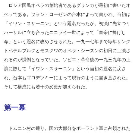
ロシア国民オペラの創始者であるグリンカが最初に書いたオ
ペラである。フォン・ローゼンの台本によって書かれ、当初は
「イワン・スサーニン」という題名だったが、初演に先立つリ
ハーサルに立ち合ったニコライ一世によって「皇帝に捧げし
命」という題名に改めさせられた。一九一七年まで毎年サンク
トペテルブルクとモスクワのオペラ・シーズンの初日に上演さ
れるのが慣例となっていた。ソビエト革命後の一九三九年の上
演に際して「イワン・スサー
ニン」という当初の題名に戻さ
れ、台本もゴロデツキーによって現行のように書き直された。
そして構成にも若干の変更が加えられた。
第一幕
ドムニン村の通り。国の大部分をポーランド軍に占領された