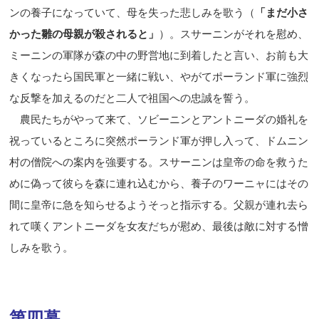
ンの養子になっていて、母を失った悲しみを歌う（
「まだ小さ
かった雛の母親が殺されると」
）。スサーニンがそれを慰め、
ミーニンの軍隊が森の中の野営地に到着したと言い、お前も大
きくなったら国民軍と一緒に戦い、やがてポーランド軍に強烈
な反撃を加えるのだと二人で祖国への忠誠を誓う。
農民たちがやって来て、ソビーニンとアントニーダの婚礼を
祝っているところに突然ポーランド軍が押し入って、ドムニン
村の僧院への案内を強要する。スサーニンは皇帝の命を救うた
めに偽って彼らを森に連れ込むから、養子のワーニャにはその
間
に皇帝に急を知らせるようそっと指示する。父親が連れ去ら
れて嘆くアントニーダを女友だちが慰め、最後は敵に対する憎
しみを歌う。
第四幕