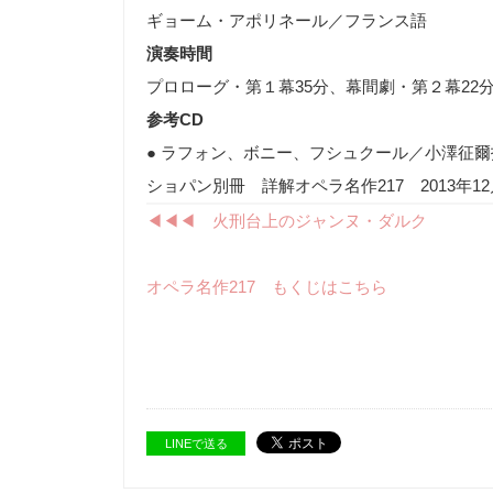
ギョーム・アポリネール／フランス語
演奏時間
プロローグ・第１幕
35
分、幕間劇・第２幕
22
参考
CD
● ラフォン、ボニー、フシュクール／小澤征
ショパン別冊 詳解オペラ名作217 2013
◀︎◀︎◀︎ 火刑台上のジャンヌ・ダルク
オペラ名作217 もくじはこちら
LINEで送る