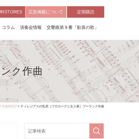
料STORES
広告掲載について
定期購読
コラム
演奏会情報
交響曲第９番「歓喜の歌」
ランク作曲
ペラ名作217
> ティレジアスの乳房［プロローグと全２幕］プーランク作曲