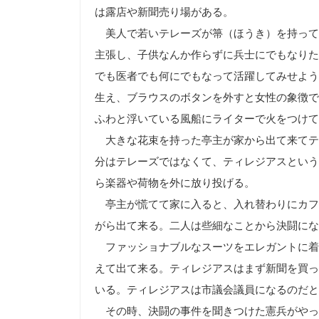
は露店や新聞売り場がある。
美人で若いテレーズが箒（ほうき）を持って
主張し、子供なんか作らずに兵士にでもなりた
でも医者でも何にでもなって活躍してみせよう
生え、ブラウスのボタンを外すと女性の象徴で
ふわと浮いている風船にライターで火をつけて
大きな花束を持った亭主が家から出て来てテ
分はテレーズではなくて、ティレジアスという
ら楽器や荷物を外に放り投げる。
亭主が慌てて家に入ると、入れ替わりにカフ
がら出て来る。二人は些細なことから決闘にな
ファッショナブルなスーツをエレガントに着
えて出て来る。ティレジアスはまず新聞を買っ
いる。ティレジアスは市議会議員になるのだと
その時、決闘の事件を聞きつけた憲兵がやっ