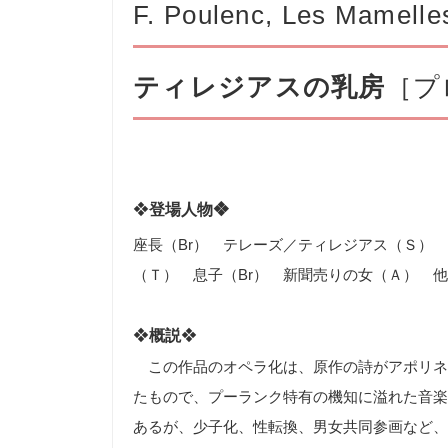
F. Poulenc, Les Mamelle
ティレジアスの乳房
［プ
❖
登場人物❖
座長（
Br
） テレーズ／ティレジアス（Ｓ） 
（Ｔ） 息子（
Br
） 新聞売りの女（Ａ） 他
❖
概説
❖
この作品のオペラ化は、原作の詩がアポリネー
たもので、プーランク特有の機知に溢れた音楽
あるが、少子化、性転換、男女共同参画など、