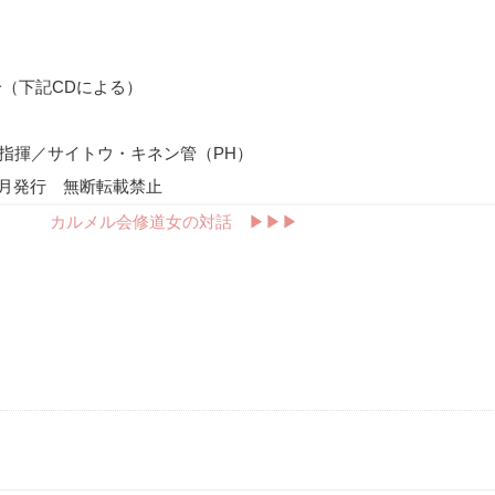
分（下記
CD
による）
爾指揮／サイトウ・キネン管（
PH
）
年12月発行 無断転載禁止
カルメル会修道女の対話 ▶︎▶︎▶︎