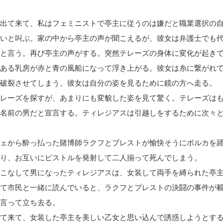
出て来て、私はフェミニストで亭主に従うのは嫌だと職業選択の
いと叫ぶ。家の中から亭主の声が聞こえるが、彼女は弁護士でも
と言う。再び亭主の声がする。突然テレーズの身体に変化が起き
ある乳房が赤と青の風船になって浮き上がる。彼女は糸に繋がれ
破裂させてしまう。彼女は自分の姿を見るために鏡の方へ走る。
レーズを探すが、あまりにも変貌した姿を見て驚く。テレーズは
名前の男だと宣言する。ティレジアスは引越しをするために次々
ェから酔っ払った賭博師ラクフとプレストが愉快そうにポルカを
り、お互いにピストルを発射して二人揃って死んでしまう。
こなして男になったティレジアスは、女装して両手を縛られた亭
て市民と一緒に読んでいると、ラクフとプレストの決闘の事件が
言って立ち去る。
て来て、女装した亭主を美しい乙女と思い込んで誘惑しようとす