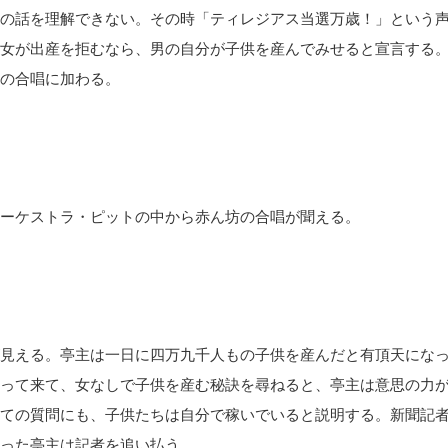
の話を理解できない。その時「ティレジアス当選万歳！」という
女が出産を拒むなら、男の自分が子供を産んでみせると宣言する
の合唱に加わる。
ーケストラ・ピットの中から赤ん坊の合唱が聞える。
見える。亭主は一日に四万九千人もの子供を産んだと有頂天にな
って来て、女なしで子供を産む秘訣を尋ねると、亭主は意思の力
ての質問にも、子供たちは自分で稼いでいると説明する。新聞記
った亭主は記者を追い払う。