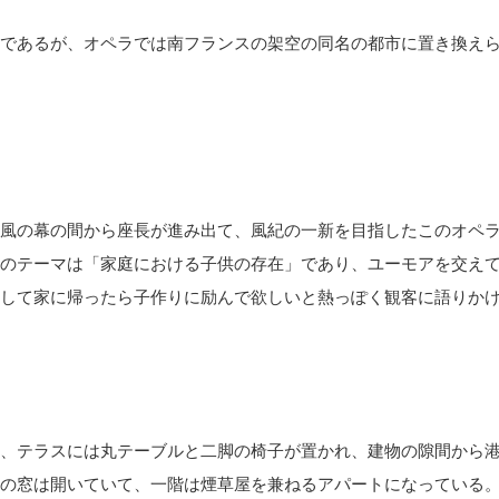
であるが、オペラでは南フランスの架空の同名の都市に置き換え
風の幕の間から座長が進み出て、風紀の一新を目指したこのオペ
のテーマは「家庭における子供の存在」であり、ユーモアを交え
して家に帰ったら子作りに励んで欲しいと熱っぽく観客に語りか
、テラスには丸テーブルと二脚の椅子が置かれ、建物の隙間から
の窓は開いていて、一階は煙草屋を兼ねるアパートになっている