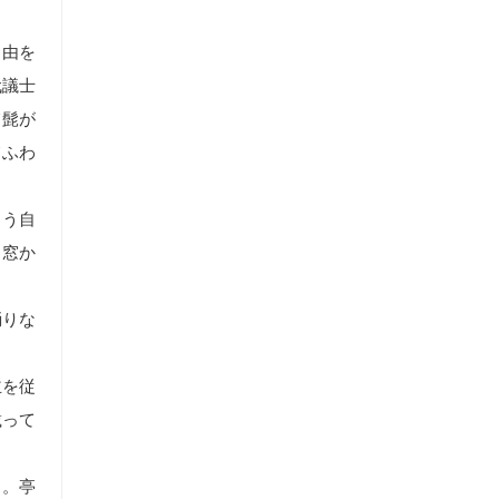
自由を
代議士
て髭が
てふわ
もう自
と窓か
踊りな
主を従
載って
る。亭