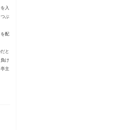
ンを入
とつぶ
ドを配
のだと
に負け
、亭主