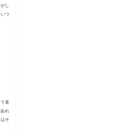
声がし
。いつ
って喜
があれ
者はそ