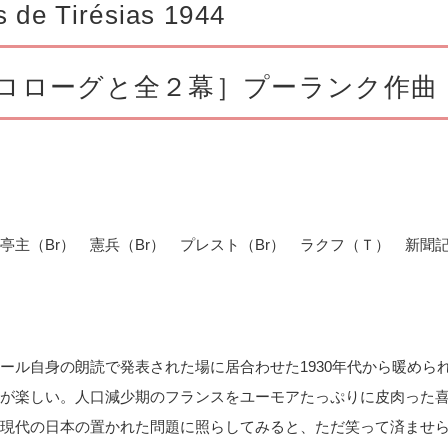
s de Tirésias 1944
ロローグと全２幕］プーランク作曲
亭主（
Br
） 憲兵（
Br
） プレスト（
Br
） ラクフ（Ｔ） 新聞
ル自身の朗読で発表された場に居合わせた1930年代から暖めら
が楽しい。人口減少期のフランスをユーモアたっぷりに皮肉った
現代の日本の置かれた問題に照らしてみると、ただ笑って済ませ