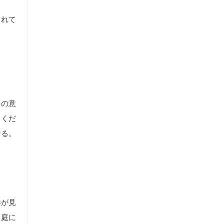
られて
ラの意
てくだ
ける。
港が見
。庭に