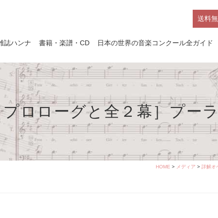
送料無
雑誌ハンナ
書籍・楽譜・CD
日本の世界の音楽コンクール全ガイド
［プロローグと全２幕］プー
HOME
>
メディア
>
詳解オ