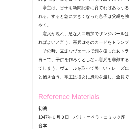
亭主は、息子を新聞記者に育てればあらゆる
れる。すると急に大きくなった息子は父親を強
やく。
憲兵が現れ、急な人口増加でザンジバールは
ればよいと言う。憲兵はそのカードをトランプ
その時、立派なヴェールで顔を覆った女トラ
言って、子供を作ろうとしない憲兵を非難する
てしまう。ヴェールを取って美しいテレーズに
と抱き合う。亭主は彼女に風船を渡し、全員で
Reference Materials
初演
1947
年６月３日 パリ・オペラ・コミック座
台本