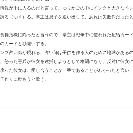
情報が手に入るのだと言って、ゆりかごの中にインクと大きなペ
請る（ゆす）る。亭主は息子を追い出して、あれは失敗作だった
食糧危機に陥ったと言うので、亭主は戦争中に使われた配給カー
のカードと勘違いする。
ンプ占い師が現れる。占い師は子供を作る人のために地球がある
。怒った憲兵が彼女を逮捕しようとして格闘になり、反対に彼女
戻った彼女は、愛し合うことが一番であることがわかったと言い
子作りに励もうと歌う。