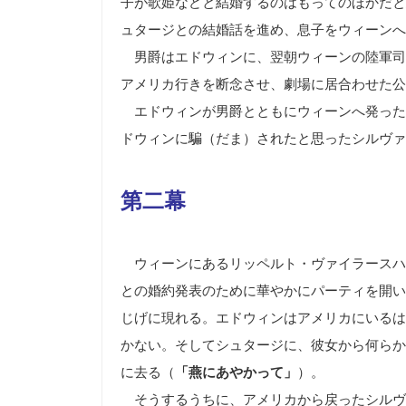
子が歌姫などと結婚するのはもってのほかだと
ュタージとの結婚話を進め、息子をウィーンへ
男爵はエドウィンに、翌朝ウィーンの陸軍司
アメリカ行きを断念させ、劇場に居合わせた公
エドウィンが男爵とともにウィーンへ発った
ドウィンに騙（だま）されたと思ったシルヴァ
第二幕
ウィーンにあるリッペルト・ヴァイラースハ
との婚約発表のために華やかにパーティを開い
じげに現れる。エドウィンはアメリカにいるは
かない。そしてシュタージに、彼女から何らか
に去る（
「燕にあやかって」
）。
そうするうちに、アメリカから戻ったシルヴ