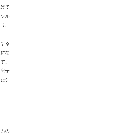
上げて
にシル
迫り、
とする
人にな
出す。
に息子
ったシ
ウムの