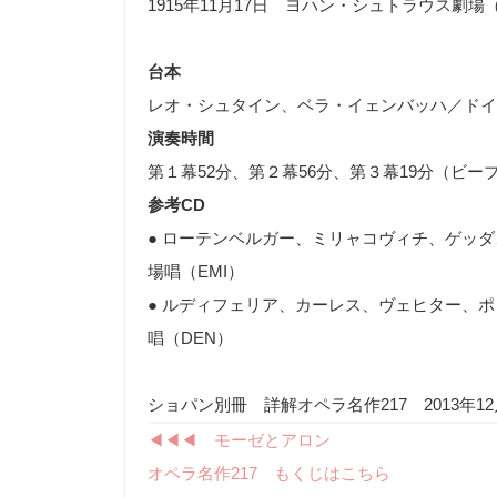
1915
年
11
月
17
日 ヨハン・シュトラウス劇場
台本
レオ・シュタイン、ベラ・イェンバッハ／ドイ
演奏時間
第１幕
52
分、第２幕
56
分、第３幕
19
分（ビー
参考
CD
● ローテンベルガー、ミリャコヴィチ、ゲッ
場唱（
EMI
）
● ルディフェリア、カーレス、ヴェヒター、
唱（
DEN
）
ショパン別冊 詳解オペラ名作217 2013
◀︎◀︎◀︎ モーゼとアロン
オペラ名作217 もくじはこちら