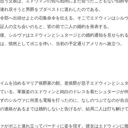
思う父親は、エドウィンの知らぬ間にまだ会ったこともない伯爵
連れ戻そうと男爵をブダペストに遣わしたのである。
令部へ出頭せよとの召集命令を伝える。そこでエドウィンはシル
証人の立ち会いのもと、皆の前で二人の婚約を発表する。
後、シルヴァはエドウィンとシュタージとの婚約通知を見せられ
は、憤然としてボニを伴い、当初の予定通りアメリカへ旅立つ。
イムを治めるマリア侯爵家の館。老侯爵が息子エドウィンとシュ
ている。軍服姿のエドウィンと純白のドレスを着たシュタージが
ずのシルヴァに何度も電報を打ったのに、なしのつぶてなのが合
の連絡があるまでは婚約しないと告げるが、結局二人は打ち解け
ァがボニと連れ立ってパーティに姿を現す。彼女はエドウィンに