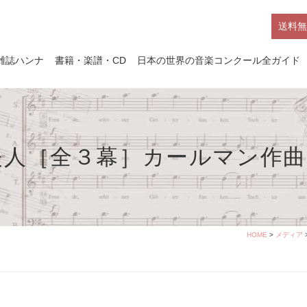
送料無
雑誌ハンナ
書籍・楽譜・CD
日本の世界の音楽コンクール全ガイド
夫人［全３幕］カールマン作曲
HOME
>
メディア