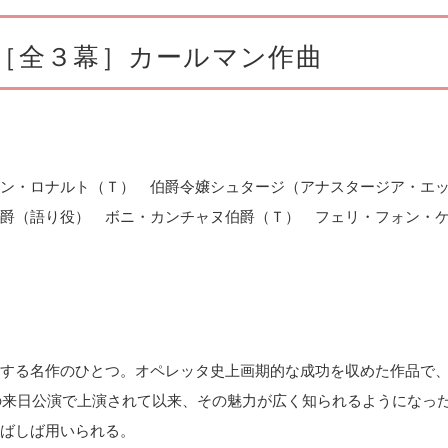
［全３幕］カールマン作曲
ン・ロナルト（Ｔ） 伯爵令嬢シュタージ（アナスタージア・エ
爵（語り役） ボニ・カンチャヌ伯爵（Ｔ） フェリ・フォン・
する名作のひとつ。オペレッタ史上画期的な成功を収めた作品で
ーの来日公演で上演されて以来、その魅力が広く知られるようになっ
ばしば用いられる。