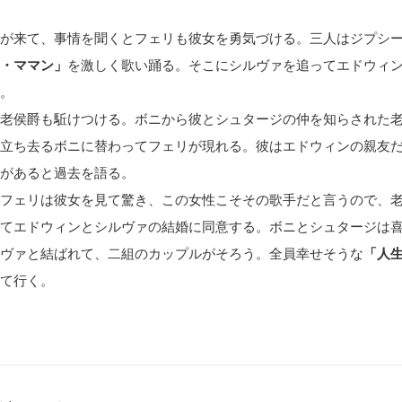
が来て、事情を聞くとフェリも彼女を勇気づける。三人はジプシ
・ママン」
を激しく歌い踊る。そこにシルヴァを追ってエドウィ
。
老侯爵も駈けつける。ボニから彼とシュタージの仲を知らされた
立ち去るボニに替わってフェリが現れる。彼はエドウィンの親友
があると過去を語る。
フェリは彼女を見て驚き、この女性こそその歌手だと言うので、
てエドウィンとシルヴァの結婚に同意する。ボニとシュタージは
ヴァと結ばれて、二組のカップルがそろう。全員幸せそうな
「人
て行く。