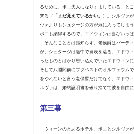
るために、ボニ夫人になりすましている。とこ
来る（
「まだ覚えているかい」
）。シルヴァが
ヴァよりもシュタージの方が気に入ってしまう
ボニも納得するので、エドウィンは喜びいっぱ
そんなこととは露知らず、老侯爵はパーティ
が、シュタージは途中で発表を遮る。エドウィ
ったものとばかり思い込んでいたエドウィンに
そして八週間前にブダペストのオルフェウムで
をやれないと言う老侯爵だけでなく、エドウィ
ルヴァは、婚約証明書を破り捨てて彼を自由に
第三幕
ウィーンのとあるホテル。ボニとシルヴァが