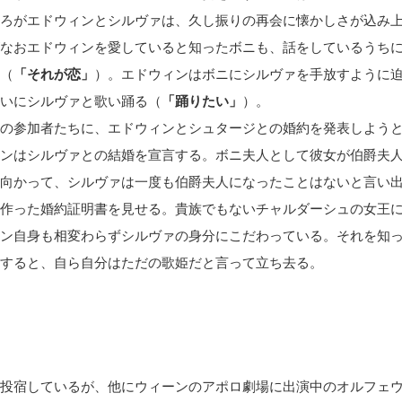
ろがエドウィンとシルヴァは、久し振りの再会に懐かしさが込み
なおエドウィンを愛していると知ったボニも、話をしているうち
（
「それが恋」
）。エドウィンはボニにシルヴァを手放すように
いにシルヴァと歌い踊る（
「踊りたい」
）。
の参加者たちに、エドウィンとシュタージとの婚約を発表しよう
ンはシルヴァとの結婚を宣言する。ボニ夫人として彼女が伯爵夫
向かって、シルヴァは一度も伯爵夫人になったことはないと言い
作った婚約証明書を見せる。貴族でもないチャルダーシュの女王
ン自身も相変わらずシルヴァの身分にこだわっている。それを知
すると、自ら自分はただの歌姫だと言って立ち去る。
投宿しているが、他にウィーンのアポロ劇場に出演中のオルフェ