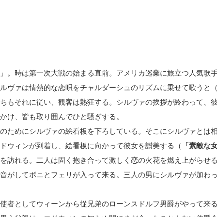
」。時は第一次大戦の始まる直前。アメリカ巡業に旅立つ人気歌
ルヴァは情熱的な恋唄をチャルダーシュのリズムに乗せて歌うと
ちもそれに従い、観客は熱狂する。シルヴァの挨拶が終わって、
かけ、皆も取り囲んでひと騒ぎする。
のためにシルヴァの絵看板を下ろしている。そこにシルヴァとは
ドウィンが到着し、絵看板に向かって彼女を讃美する（
「素敵な
を訪れる。二人は固く抱き合って激しく恋の火花を燃え上がらせ
音がしてボニとフェリが入って来る。三人の男にシルヴァが加わ
使者としてウィーンから従兄弟のローンスドルフ男爵がやって来