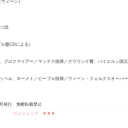
（ウィーン）
ツ語
ブル盤
CD
による）
ダ、ブロクマイアー／マッテス指揮／グラウンケ響、バイエルン国
ポッペル、ネーメト／ビーブル指揮／ウィーン・フォルクスオーパ
年12月発行 無断転載禁止
ヴォツェック ▶︎▶︎▶︎