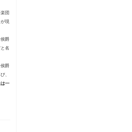
ー楽団
ンが現
老侯爵
だと名
老侯爵
喜び、
生は一