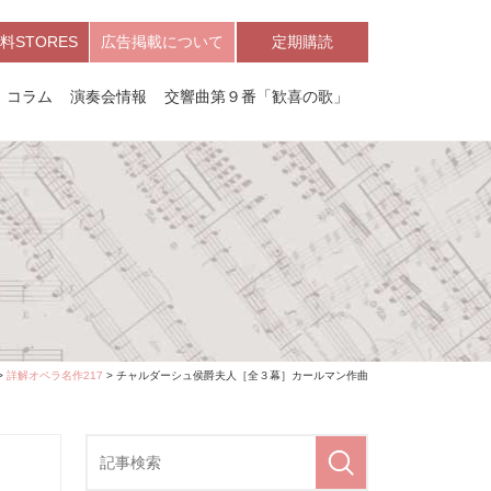
料STORES
広告掲載について
定期購読
コラム
演奏会情報
交響曲第９番「歓喜の歌」
>
詳解オペラ名作217
> チャルダーシュ侯爵夫人［全３幕］カールマン作曲