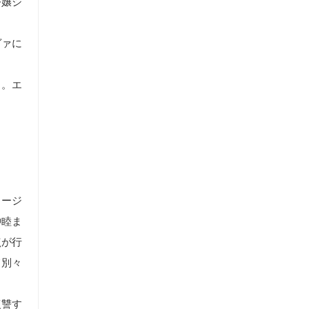
令嬢シ
ヴァに
る。エ
タージ
仲睦ま
点が行
て別々
復讐す