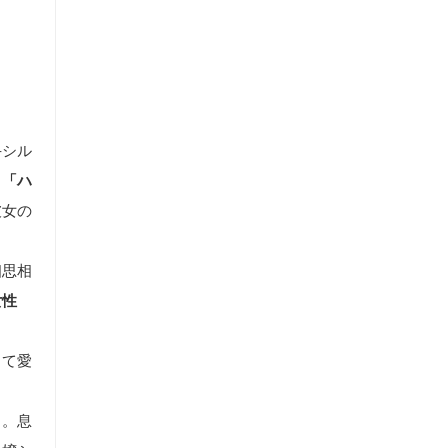
手シル
（
「ハ
彼女の
相思相
女性
る
って愛
る。息