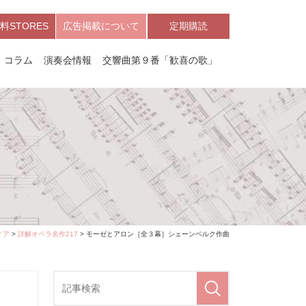
料STORES
広告掲載について
定期購読
コラム
演奏会情報
交響曲第９番「歓喜の歌」
ィア
>
詳解オペラ名作217
> モーゼとアロン［全３幕］シェーンベルク作曲