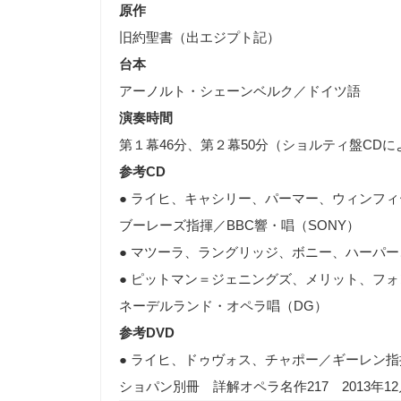
原作
旧約聖書（出エジプト記）
台本
アーノルト・シェーンベルク／ドイツ語
演奏時間
第１幕
46
分、第２幕
50
分（ショルティ盤
CD
に
参考
CD
● ライヒ、キャシリー、パーマー、ウィンフ
ブーレーズ指揮／
BBC
響・唱（
SONY
）
● マツーラ、ラングリッジ、ボニー、ハーパ
● ピットマン＝ジェニングズ、メリット、フ
ネーデルランド・オペラ唱（
DG
）
参考
DVD
● ライヒ、ドゥヴォス、チャポー／ギーレン
ショパン別冊 詳解オペラ名作217 2013