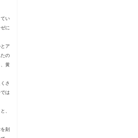
ってい
ーゼに
かとア
れたの
し、黄
たくさ
今では
ると、
律を刻