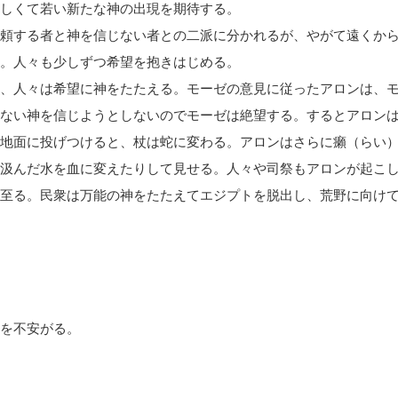
しくて若い新たな神の出現を期待する。
頼する者と神を信じない者との二派に分かれるが、やがて遠くか
。人々も少しずつ希望を抱きはじめる。
、人々は希望に神をたたえる。モーゼの意見に従ったアロンは、
ない神を信じようとしないのでモーゼは絶望する。するとアロン
地面に投げつけると、杖は蛇に変わる。アロンはさらに癩（らい
汲んだ水を血に変えたりして見せる。人々や司祭もアロンが起こ
至る。民衆は万能の神をた
たえてエジプトを脱出し、荒野に向け
を不安がる。