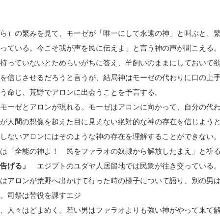
ら）の繁みを見て、モーゼが「唯一にして永遠の神」と叫ぶと、
っている。今こそ我が声を民に伝えよ」と言う神の声が聞こえる
持っていないとためらいがちに答え、羊飼いのままにしておいて
を信じさせるだろうと言うが、結局神はモーゼの代わりに口の上
う命じ、荒野でアロンに出会うことを予言する。
モーゼとアロンが現れる。モーゼはアロンに向かって、自分の代
が人間の想像を超えた目に見えない絶対的な神の存在を信じよう
しないアロンにはそのような神の存在を理解することができない
は「全能の神よ！ 民をファラオの奴隷から解放したまえ」と祈
告げる」
エジプトのユダヤ人居留地では民衆が往き交っている
はアロンが荒野へ出かけて行った時の様子について語り、別の男
。司祭は苦役を課すエジ
、人々はどよめく。若い男はファラオよりも強い神がやって来て