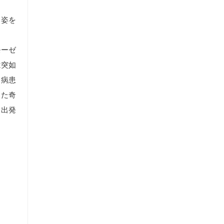
ら姿を
モーゼ
は突如
）病患
した奇
て出発