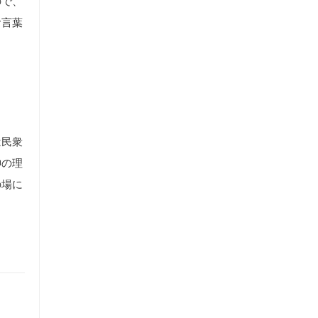
ので、
お言葉
は民衆
神の理
の場に