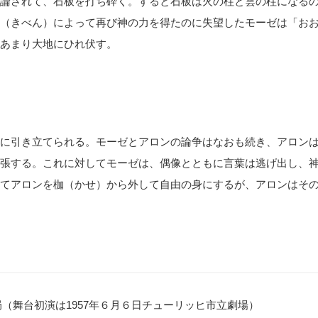
論されて、石板を打ち砕く。すると石板は火の柱と雲の柱になる
（きべん）によって再び神の力を得たのに失望したモーゼは「お
あまり大地にひれ伏す。
に引き立てられる。モーゼとアロンの論争はなおも続き、アロン
張する。これに対してモーゼは、偶像とともに言葉は逃げ出し、
てアロンを枷（かせ）から外して自由の身にするが、アロンはそ
局（舞台初演は
1957
年６月６日チューリッヒ市立劇場）