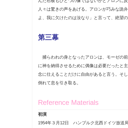
んだ石板もひとつの像ではないかとアロンに反
人々は驚きの声をあげる。アロンが巧みな詭弁
よ、我に欠けたのは汝なり」と言って、絶望の
第三幕
捕らわれの身となったアロンは、モーゼの前
に神を納得させるために偶像は必要だったと主
念に仕えることだけに自由があると言う。そし
倒れて息を引き取る。
Reference Materials
初演
1954
年３月
12
日 ハンブルク北西ドイツ放送