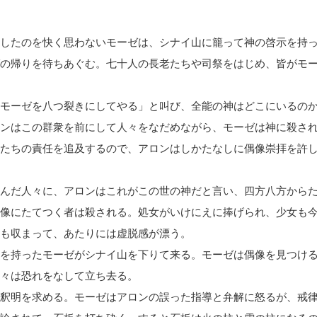
したのを快く思わないモーゼは、シナイ山に籠って神の啓示を持
の帰りを待ちあぐむ。七十人の長老たちや司祭をはじめ、皆がモ
モーゼを八つ裂きにしてやる」と叫び、全能の神はどこにいるの
ンはこの群衆を前にして人々をなだめながら、モーゼは神に殺さ
たちの責任を追及するので、アロンはしかたなしに偶像崇拝を許
んだ人々に、アロンはこれがこの世の神だと言い、四方八方から
像にたてつく者は殺される。処女がいけにえに捧げられ、少女も
も収まって、あたりには虚脱感が漂う。
を持ったモーゼがシナイ山を下りて来る。モーゼは偶像を見つけ
々は恐れをなして立ち去る。
釈明を求める。モーゼはアロンの誤った指導と弁解に怒るが、戒