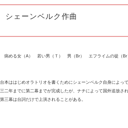
］シェーンベルク作曲
 病める女（
A
） 若い男（Ｔ） 男（
Br
） エフライムの徒（
Br
台本ははじめオラトリオを書くためにシェーンベルク自身によっ
三二年までに第二幕までが完成したが、ナチによって国外追放さ
第三幕は台詞だけで上演されることがある。