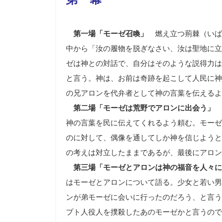
第一場「モーゼ召喚」
燃え立つ荊棘（いば
中から「汝の履物を脱ぎなさい、汝は聖地に立
ゼは神との対話で、自分はそのような説得力は
と言う。神は、お前は奇跡を起こして人民に神
の兄アロンを代弁者として神の言葉を伝えるよ
第二場「モーゼは荒野でアロンに出会う」
神の言葉を民に伝えてくれるよう頼む。モーゼ
のに対して、偶像を通してしか神を信じようと
の考えは対立したままであるが、最後にアロン
第三場「モーゼとアロンは神の福音を人々に
はモーゼとアロンについて語る。少女と若い男
ンが弟モーゼに会いに行ったのだろう、と言う
プト人役人を撲殺したあのモーゼかと言うので