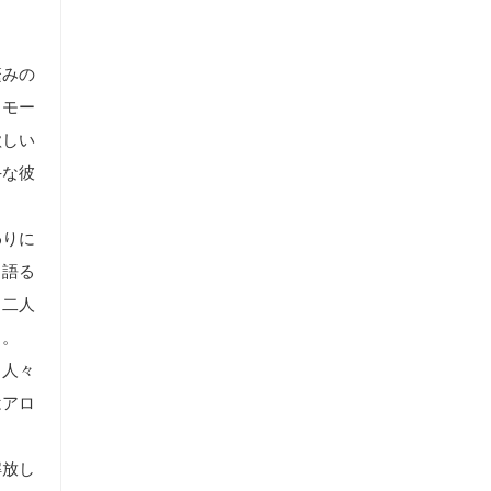
繁みの
。モー
欲しい
手な彼
わりに
と語る
。二人
る。
。人々
はアロ
解放し