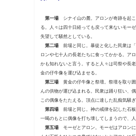
第一場
シナイ山の麓。アロンが奇跡を起こ
る。人々は
四十日経っても戻って来ないモーゼ
失望して騒然としている。
第二場
前場と同じ。暴徒と化した民衆は「
ロンや七十人の長老たちに食ってかかる。アロ
かも知れないと言う。すると人々は司祭や長老
金の仔牛像を運び込ませる。
第三場
黄金の仔牛像と祭壇。祭壇を取り囲
んの供物が運び込まれる。民衆は踊り狂い、偶
この偶像をたたえる。頂点に達した乱痴
気騒ぎ
第四場
前場と同じ。神の戒律を記した石板
一喝のもとに偶像を打ち壊してしまうので、人
第五場
モーゼとアロン。モーゼはアロンに