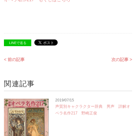
LINEで送る
< 前の記事
次の記事 >
関連記事
2019/07/15
声質別キャクラクター辞典 男声 詳解オ
ペラ名作217 野崎正俊