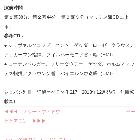
演奏時間
第１幕
38
分、第２幕
44
分、第３幕５分（マッテス盤
CD
によ
る）
参考
CD
◦
● シュヴァルツコップ、クンツ、ゲッダ、ローゼ、クラウス／
アッカーマン指揮／フィルハーモニア管・唱（
EMI
）
● ローテンベルガー、フリーダウアー、ゲッダ、ホルム／マッ
テス指揮／グラウンケ響、バイエルン放送唱（
EMI
）
ショパン別冊 詳解オペラ名作217 2013年12月発行 無断転
載禁止
◀︎◀︎◀︎ メリー・ウィドウ
モー
ゼとアロン ▶︎▶︎▶︎
オペラ名作217 もくじはこちら