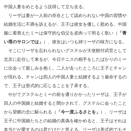
中国人妻をめとるよう説得して立ち去る。
リーザは妻が一人前の存在として認められない中国の習慣や
結婚生活に不満を訴えるが、王子は彼女を優しく慰める。中国
服に着替えたミーは保守的な伯父を皮肉って明るく歌い（
「青
い塔のサロンでは」
）、彼女はいつも姉リーザの味方になる。
そこにリーザを忘れられないグステルが大使館付武官として
北京に赴任して来るが、今日テニスの相手をしたばかりのミー
に出会って親しみを抱く。二人が去ったところに王子とチャン
が現れる。チャンは四人の中国人妻と結婚するよう厳命するの
で、王子は形式的に応じることを了承する。
やがてグステルとミーの前を通りかかったリーザは、王子が
四人の中国娘と結婚すると聞かされて、グステルに会ったこと
から望郷の念に駆られる（
「今一度ふるさとを」
）。リーザは
王子に中国娘たちとの結婚の真偽を確かめると、王子はそれは
本当だが愛するのは君だけだと答える。リーザは形式的でもそ