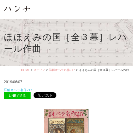
ほほえみの国［全３幕］レハ
ール作曲
HOME
>
メディア
>
詳解オペラ名作217
> ほほえみの国［全３幕］レハール作曲
2019/06/07
詳解オペラ名作217
LINEで送る