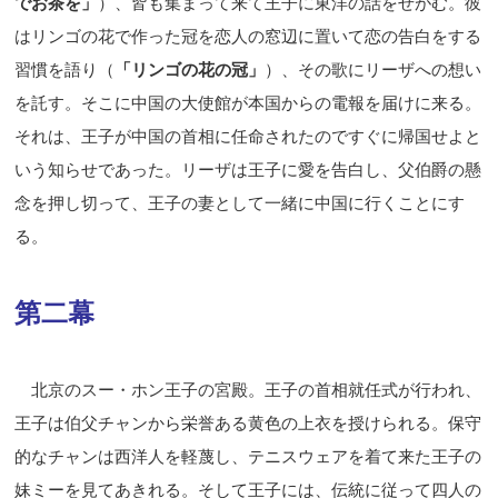
でお茶を」
）、皆も集まって来て王子に東洋の話をせがむ。彼
はリンゴの花で作った冠を恋人の窓辺に置いて恋の告白をする
習慣を語り（
「リンゴの花の冠」
）、その歌にリーザへの想い
を託す。そこに中国の大使館が本国からの電報を届けに来る。
それは、王子が中国の首相に任命されたのですぐに帰
国せよと
いう知らせであった。リーザは王子に愛を告白し、父伯爵の懸
念を押し切って、王子の妻として一緒に中国に行くことにす
る。
第二幕
北京のスー・ホン王子の宮殿。王子の首相就任式が行われ、
王子は伯父チャンから栄誉ある黄色の上衣を授けられる。保守
的なチャンは西洋人を軽蔑し、テニスウェアを着て来た王子の
妹ミーを見てあきれる。そして王子には、伝統に従って四人の