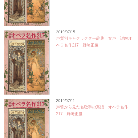
2019/07/15
声質別キャクラクター辞典 女声 詳解オ
ペラ名作217 野崎正俊
2019/07/11
声質から見た名歌手の系譜 オペラ名作
217 野崎正俊