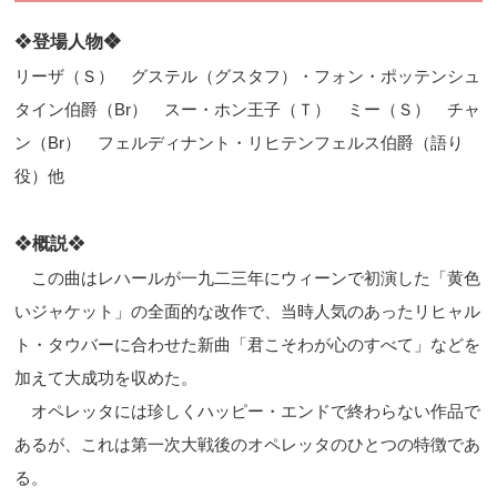
❖
登場人物❖
リーザ（Ｓ） グステル（グスタフ）・フォン・ポッテンシュ
タイン伯爵（
Br
） スー・ホン王子（Ｔ） ミー（Ｓ） チャ
ン（
Br
） フェルディナント・リヒテンフェルス伯爵（語り
役）他
❖
概説
❖
この曲はレハールが一九二三年にウィーンで初演した「黄色
いジャケット」の全面的な改作で、当時人気のあったリヒャル
ト・タウバーに合わせた新曲「君こそわが心のすべて」などを
加えて大成功を収めた。
オペレッタには珍しくハッピー・エンドで終わらない作品で
あるが、これは第一次大戦後のオペレッタのひとつの特徴であ
る。