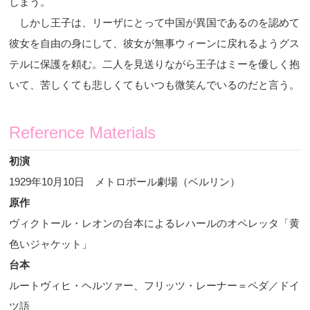
しまう。
しかし王子は、リーザにとって中国が異国であるのを認めて
彼女を自由の身にして、彼女が無事ウィーンに戻れるようグス
テルに保護を頼む。二人を見送りながら王子はミーを優しく抱
いて、苦しくても悲しくてもいつも微笑んでいるのだと言う。
Reference Materials
初演
1929
年
10
月
10
日 メトロポール劇場（ベルリン）
原作
ヴィクトール・レオンの台本によるレハールのオペレッタ「黄
色いジャケット」
台本
ルートヴィヒ・ヘルツァー、フリッツ・レーナー＝ペダ／ドイ
ツ語