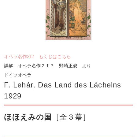
オペラ名作217 もくじはこちら
詳解 オペラ名作２１７ 野崎正俊 より
ドイツオペラ
F. Lehár, Das Land des Lächelns
1929
ほほえみの国
［全３幕］