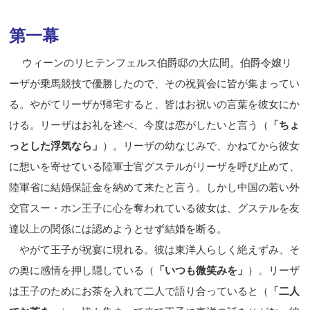
第一幕
ウィーンのリヒテンフェルス伯爵邸の大広間。伯爵令嬢リ
ーザが乗馬競技で優勝したので、その祝賀会に皆が集まってい
る。やがてリーザが帰宅すると、皆はお祝いの言葉を彼女にか
ける。リーザはお礼を述べ、今度は恋がしたいと言う（
「ちょ
っとした浮気なら」
）。リーザの幼なじみで、かねてから彼女
に想いを寄せている陸軍士官グステルがリーザを呼び止めて、
陸軍省に結婚保証金を納めて来
たと言う。しかし中国の若い外
交官スー・ホン王子に心を奪われている彼女は、グステルを友
達以上の関係には認めようとせず結婚を断る。
やがて王子が祝宴に現れる。彼は東洋人らしく絶えずみ、そ
の奥に感情を押し隠している（
「いつも微笑みを」
）。リーザ
は王子のためにお茶を入れて二人で語り合っていると（
「二人