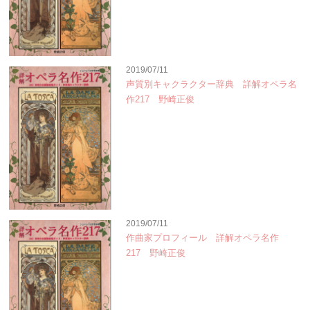
2019/07/11
声質別キャクラクター辞典 詳解オペラ名
作217 野崎正俊
2019/07/11
作曲家プロフィール 詳解オペラ名作
217 野崎正俊