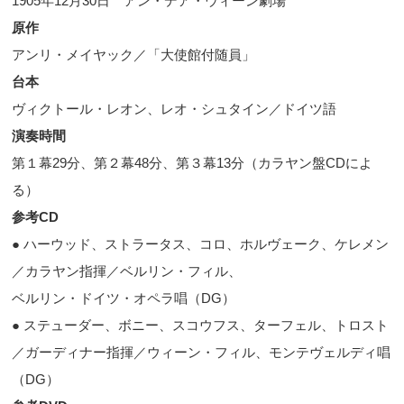
1905
年
12
月
30
日 アン・デア・ウィーン劇場
原作
アンリ・メイヤック／「大使館付随員」
台本
ヴィクトール・レオン、レオ・シュタイン／ドイツ語
演奏時間
第１幕
29
分、第２幕
48
分、第３幕
13
分（カラヤン盤
CD
によ
る）
参考
CD
● ハーウッド、ストラータス、コロ、ホルヴェーク、ケレメン
／カラヤン指揮／ベルリン・フィル、
ベルリン・ドイツ・オペラ唱（
DG
）
● ステューダー、ボニー、スコウフス、ターフェル、トロスト
／ガーディナー指揮／ウィーン・フィル、モンテヴェルディ唱
（
DG
）