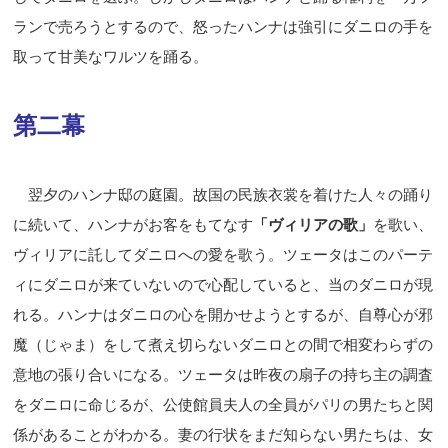
ランで売ろうとするので、怒ったハンナは強引にダニロの手を
取って甘美なワルツを踊る。
第二幕
翌夕のハンナ邸の庭園。故国の民族衣裳を着けた人々の踊り
に続いて、ハンナがお客をもてなす
「ヴィリアの歌」
を歌い、
ヴィリアに託してダニロへの愛を歌う。ツェータはこのパーテ
ィにダニロが来ていないので心配していると、当のダニロが現
れる。ハンナはダニロの心を開かせようとするが、自尊心が邪
魔（じゃま）をして煮え切らないダニロとの間で相変わらずの
意地の張り合いになる。ツェータは昨夜の扇子の持ち主の調査
をダニロに命じるが、公使館員夫人の全員がパリの男たちと関
係があることがわかる。妻の行状をまだ知らない男たちは、女