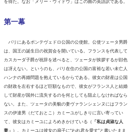
を得た。なお「メリー・ウィドウ」はこの曲の英語訳である。
第一幕
パリにあるポンテヴェドロ公国の公使館。公使ツェータ男爵
は、国王の誕生日の祝賀会を開いている。フランスを代表して
カスカーダ子爵が祝辞を述べると、ツェータが挨拶するが顔色
は冴えない。というのも、パリ在住の公国の富裕な若い未亡人
ハンナの再婚問題を抱えているからである。彼女の財産は公国
の財政を左右するほど巨額なもので、彼女がフランス人と結婚
して財産が国外に流失するのを何としても阻止しなければなら
ない。また、ツェータの美貌の妻ヴァランシェンヌにはフラン
スの伊達男（だておとこ）カミーユがしきりに言
い寄ってい
て、彼女はカミーユによろめきかけている（
「私は貞淑な人
妻」
）。カミーユは彼女の扇子に
“
われ君を愛す
”
と書いたまま