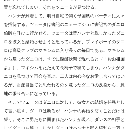
置き忘れてしまい、それをツェータが見つける。
ハンナが到着して、明日自宅で開く母国風のパーティに人々
を招待する。ツェータは書記のニェーグシュに書記官のダニロ
伯爵を呼びに行かせる。ツェータは昔ハンナと親しかったダニ
ロを彼女と結婚させようと思っているが、プレイボーイのダニ
ロは高級クラブのマキシムに入り浸りの毎日である。マキシム
から戻ったダニロは、すでに酩酊状態で現れると（
「おお祖国
よ」
）、マキシムをたたえて長椅子で寝てしまう。ハンナがダ
ニロを見つけて再会を喜ぶ。二人は内心今なお愛し合ってはい
るが、財産目当てと思われるのを嫌ったダニロの反発から、意
地の張り合いになっている。
そこでツェータはダニロに対して、彼女との結婚を任務とし
て言い渡す。ダニロは断るが、ハンナの再婚を防ぐことだけは
誓う。そこに男たちに囲まれたハンナが現れ、ダンスの相手と
してダニロを選ぶ。しかしダニロはハンナと踊る権利を一万フ