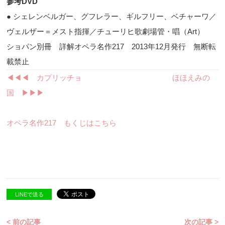
参考
DVD
● シェレンベルガー、グフレラー、ギルフリー、ベチャーワ／
ヴェルザー＝メスト指揮／チューリヒ歌劇場管・唱（
Art
）
ショパン別冊 詳解オペラ名作217 2013年12月発行 無断転
載禁止
◀︎◀︎◀︎ カプリッチョ
ほほえみの
国 ▶︎▶︎▶︎
オペラ名作217 もくじはこちら
LINEで送る
< 前の記事
次の記事 >