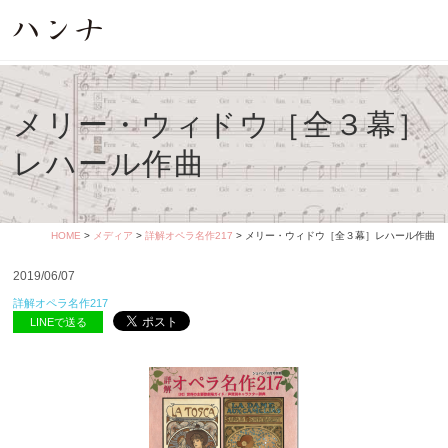
メリー・ウィドウ［全３幕］
レハール作曲
HOME
>
メディア
>
詳解オペラ名作217
> メリー・ウィドウ［全３幕］レハール作曲
2019/06/07
詳解オペラ名作217
LINEで送る