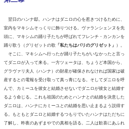
翌日のハンナ邸。ハンナはダニロの心を惹きつけるために、
室内をマキシムそっくりに飾りつける。ヴァランシェンヌを先
頭に、マキシムの踊り子たちが呼ばれてフレンチ・カンカンを
踊り歌う（グリゼットの歌
「私たちはパリのグリゼット」
）。
そこに、マキシムへ行ったが踊り子たちがいなかったと言っ
てダニロが入って来る。一方ツェータは、ちょうど本国から、
グラヴァリ夫人（ハンナ）の財産が確保されなければ国家は破
産するとの電報を受け取って真っ青になる。そしてダニロを呼
んで、カミーユを彼女と結婚させないでダニロが彼女と結婚す
るよう命じる。これも祖国のためとハンナとの結婚を決意した
ダニロは、ハンナにカミーユとの結婚を思い止まるよう説得す
る。もともとダニロと結婚するつもりでいたハンナはただちに
了解し、昨夜のあずまやでの真相を語る。二人は歓喜にあふれ