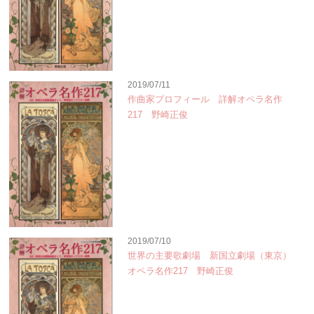
2019/07/11
作曲家プロフィール 詳解オペラ名作
217 野崎正俊
2019/07/10
世界の主要歌劇場 新国立劇場（東京）
オペラ名作217 野崎正俊