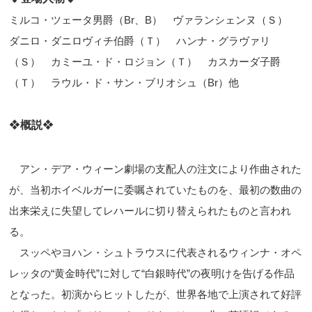
ミルコ・ツェータ男爵（
Br
、
B
） ヴァランシェンヌ（Ｓ）
ダニロ・ダニロヴィチ伯爵（Ｔ） ハンナ・グラヴァリ
（Ｓ） カミーユ・ド・ロジョン（Ｔ） カスカーダ子爵
（Ｔ） ラウル・ド・サン・ブリオシュ（
Br
）他
❖
概説
❖
アン・デア・ウィーン劇場の支配人の注文により作曲された
が、当初ホイベルガーに委嘱されていたものを、最初の数曲の
出来栄えに失望してレハールに切り替えられたものと言われ
る。
スッペやヨハン・シュトラウスに代表されるウィンナ・オペ
レッタの
“
黄金時代
”
に対して
“
白銀時代
”
の夜明けを告げる作品
となった。初演からヒットしたが、世界各地で上演されて好評