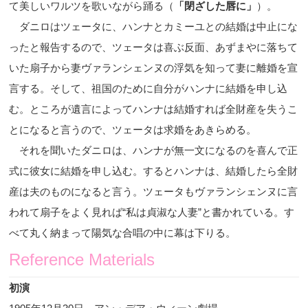
て美しいワルツを歌いながら踊る（
「閉ざした唇に」
）。
ダニロはツェータに、ハンナとカミーユとの結婚は中止にな
ったと報告するので、ツェータは喜ぶ反面、あずまやに落ちて
いた扇子から妻ヴァランシェンヌの浮気を知って妻に離婚を宣
言する。そして、祖国のために自分がハンナに結婚を申し込
む。ところが遺言によってハンナは結婚すれば全財産を失うこ
とになると言うので、ツェータは求婚をあきらめる。
それを聞いたダニロは、ハンナが無一文になるのを喜んで正
式に彼女に結婚を申し込む。するとハンナは、結婚したら全財
産は夫のものになると言う。ツェータもヴァランシェンヌに言
われて扇子をよく見れば
“
私は貞淑な人妻
”
と書かれている。す
べて丸く納まって陽気な合唱の中に幕は下りる。
Reference Materials
初演