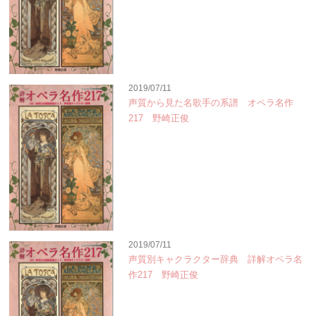
2019/07/11
声質から見た名歌手の系譜 オペラ名作
217 野崎正俊
2019/07/11
声質別キャクラクター辞典 詳解オペラ名
作217 野崎正俊