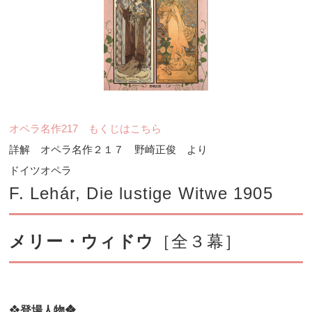
オペラ名作217 もくじはこちら
詳解 オペラ名作２１７ 野崎正俊 より
ドイツオペラ
F. Lehár, Die lustige Witwe 1905
メリー・ウィドウ
［全３幕］
❖
登場人物❖