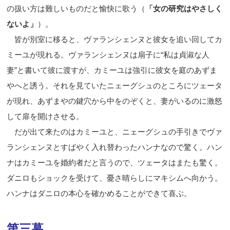
の扱い方は難しいものだと愉快に歌う（
「女の研究はやさしく
ないよ」
）。
皆が別室に移ると、ヴァランシェンヌと彼女を追い回してカ
ミーユが現れる。ヴァランシェンヌは扇子に
“
私は貞淑な人
妻
”
と書いて彼に渡すが、カミーユは強引に彼女を庭のあずま
やへと誘う。それを見ていたニェーグシュのところにツェータ
が現れ、あずまやの鍵穴から中をのぞくと、妻がいるのに激怒
して扉を開けさせる。
だが出て来たのはカミーユと、ニェーグシュの手引きでヴァ
ランシェンヌとすばやく入れ替わったハンナなので驚く。ハン
ナはカミーユを婚約者だと言うので、ツェータはまたも驚く。
ダニロもショックを受けて、憂さ晴らしにマキシムへ向かう。
ハンナはダニロの本心を確かめることができて喜ぶ。
第三幕