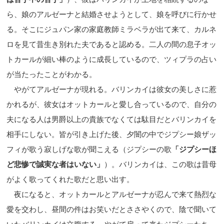
ら、娘のアルゼーナと結婚させようとして、娘を呼びに行かせ
る。そこにジュパン家の家庭教師ミラベラが出て来て、カルネ
ロを見て昔生き別れた夫であると認める。二人の間の息子オッ
トカールが細い棒のように成長しているの
で、ツィプラの占い
が当たったことがわかる。
やがてアルゼーナが現れる。バリンカイは彼女の美しさに惹
かれるが、彼女はオットカールと愛し合っているので、自分の
夫になる人は男爵以上の貴族でなくては駄目だとバリンカイを
相手にしない。皆が引き上げた後、夕闇の中でジプシー娘ザッ
フィが歌う寂しげな歌が聞こえる（ジプシーの歌
「ジプシーほ
ど悲惨で誠実な者はいない」
）。バリンカイは、この歌は昔母
がよく歌ってくれた歌だと思い出す。
夜になると、オットカールとアルゼーナが忍んで来て熱烈な
愛を交わし、昼間の件はお笑いだとささやくので、陰で聞いて