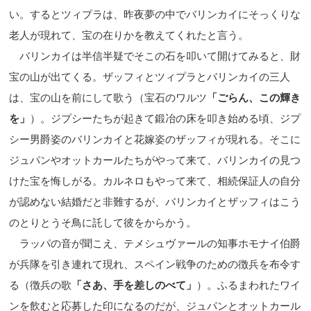
い。するとツィプラは、昨夜夢の中でバリンカイにそっくりな
老人が現れて、宝の在りかを教えてくれたと言う。
バリンカイは半信半疑でそこの石を叩いて開けてみると、財
宝の山が出てくる。ザッフィとツィプラとバリンカイの三人
は、宝の山を前にして歌う（宝石のワルツ
「ごらん、こ
の輝き
を」
）。ジプシーたちが起きて鍛冶の
床を叩き始める頃、ジプ
シー男爵姿のバリン
カイと花嫁姿のザッフィが現れる。そこに
ジュ
パンやオットカールたちがやって来て、バリンカイの見つ
けた宝を悔しがる。カルネロもやって来て、相続保証人の自分
が認めない結婚だと非難するが、バリンカイとザッフィはこう
のとりとうそ鳥に託して彼をからかう。
ラッパの音が聞こえ、テメシュヴァールの知事ホモナイ伯爵
が兵隊を引き連れて現れ、スペイン戦争のための徴兵を布令す
る（徴兵の歌
「さあ、手を差しのべて」
）。ふるまわれたワイ
ンを飲むと応募した印になるのだが、ジュパンとオットカール