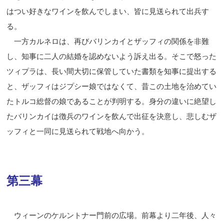
はつい好きなワインを飲んでしまい、皆に見送られて出兵す
る。
一方カルネロは、再びバリンカイとザッフィの関係を非難
し、知事に二人の結婚を認めないよう訴え出る。そこで怒った
ツィプラは、長い間大切に保管していた書類を知事に提出する
と、ザッフィはジプシー娘ではなくて、昔この土地を治めてい
たトルコ総督の娘であることが判明する。身分の違いに絶望し
たバリンカイは徴兵のワインを飲んで出征を決意し、悲しむザ
ッフィと一同に見送られて戦地へ向かう。
第三幕
ウィーンのケルントナー門前の広場。前幕より二年後、人々