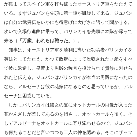
が集まってスペイン軍を打ち破ったオーストリア軍をたたえて
いる。まずジュパンを先頭に第一陣が凱旋して来る。ジュパン
は自分の武勇伝をいかにも得意げに大げさに語って聞かせる。
次いで入場行進曲に乗って、バリンカイを先頭に本隊が帰って
来る（
「万歳、われらは戦った」
）。
知事は、オーストリア軍を勝利に導いた功労者バリンカイを
英雄としてたたえ、かつて政府によって没収された財産をすべ
て彼に返還し、皇帝より男爵の称号を授けられて貴族に列せら
れたと伝える。ジュパンはバリンカイが本当の男爵になったの
なら、アルゼーナは彼の花嫁になるものと思っているが、アル
ゼーナは困惑している。
しかしバリンカイは彼女の髪にオットカールの肖像が入った
花かんざしが差してあるのを指さし、オットカールを招く。そ
してアルゼーナをオットカールに寄り添わせるので、ジュパン
も何たることだと言いつつも二人の仲を認める。そこにザッフ