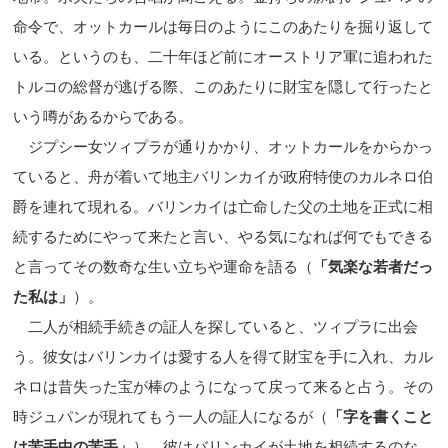
命令で、オットカールは毎日のようにこのあたりを掘り返して
いる。というのも、二十年ほど前にオーストリア軍に追われた
トルコの総督が逃げる際、このあたりに財宝を隠して行ったと
いう噂があるからである。
ジプシー女ツィプラが通りかかり、オットカールをからかっ
ていると、舟が着いて地主バリンカイが政府特使のカルネロ伯
爵を連れて現れる。バリンカイは亡命した父の土地を正式に相
続するためにやって来たと言い、やる気になれば何でもできる
と言ってその数奇な生い立ちや運命を語る（
「気楽な若者だっ
た私は」
）。
二人が相続手続きの証人を探していると、ツィプラに出会
う。彼女はバリンカイは愛する人を得て財宝を手に入れ、カル
ネロは昔失った宝が棒のようになって戻って来ると占う。その
時ジュパンが現れてもう一人の証人になるが（
「字を書くこと
は苦手中の苦手」
）、彼はバリンカイが土地を相続するのな