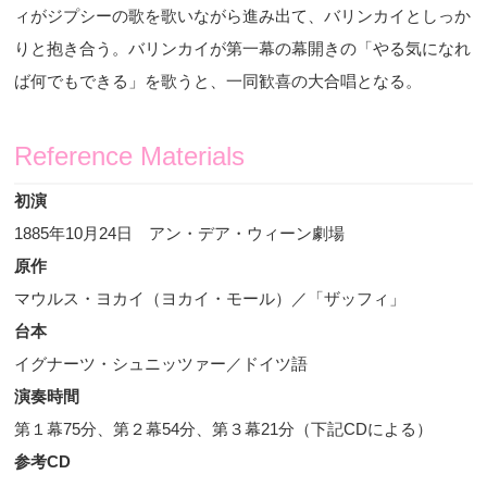
ィがジプシーの歌を歌いながら進み出て、バリンカイとしっか
りと抱き合う。バリンカイが第一幕の幕開きの「やる気になれ
ば何でもできる」を歌うと、一同歓喜の大合唱となる。
Reference Materials
初演
1885
年
10
月
24
日 アン・デア・ウィーン劇場
原作
マウルス・ヨカイ（ヨカイ・モール）／「ザッフィ」
台本
イグナーツ・シュニッツァー／ドイツ語
演奏時間
第１幕
75
分、第２幕
54
分、第３幕
21
分（下記
CD
による）
参考
CD