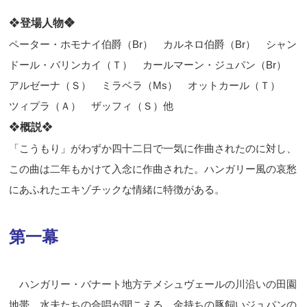
❖
登場人物❖
ペーター・ホモナイ伯爵（
Br
） カルネロ伯爵（
Br
） シャン
ドール・バリンカイ（Ｔ） カールマーン・ジュパン（
Br
）
アルゼーナ（Ｓ） ミラベラ（
Ms
） オットカール（Ｔ）
ツィプラ（Ａ） ザッフィ（Ｓ）他
❖
概説
❖
「こうもり」がわずか四十二日で一気に作曲されたのに対し、
この曲は二年もかけて入念に作曲された。ハンガリー風の哀愁
にあふれたエキゾチックな情緒に特徴がある。
第一幕
ハンガリー・バナート地方テメシュヴェールの川沿いの田園
地帯。水夫たちの合唱が聞こえる。金持ちの豚飼いジュパンの