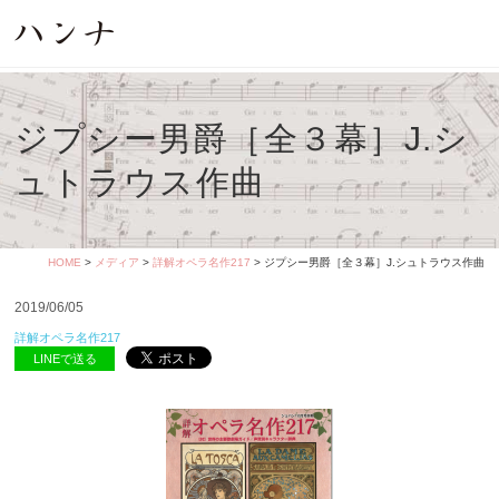
ジプシー男爵［全３幕］J.シ
ュトラウス作曲
HOME
>
メディア
>
詳解オペラ名作217
> ジプシー男爵［全３幕］J.シュトラウス作曲
2019/06/05
詳解オペラ名作217
LINEで送る