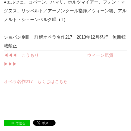
●エルツェ、コバーン、ハマリ、ホルツマイアー、フォン・マ
グヌス、リッペルト／アーノンクール指揮／ウィーン響、アル
ノルト・シェーンベルク唱（
T
）
ショパン別冊 詳解オペラ名作217 2013年12月発行 無断転
載禁止
◀︎◀︎◀︎ こうもり
ウィーン気質
▶︎▶︎▶︎
オペラ名作217 もくじはこちら
LINEで送る