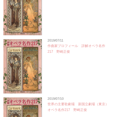
2019/07/11
作曲家プロフィール 詳解オペラ名作
217 野崎正俊
2019/07/10
世界の主要歌劇場 新国立劇場（東京）
オペラ名作217 野崎正俊