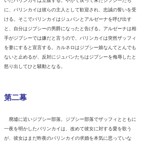
いたバリンカイは立腹する。やがて戻って来たジプシーたち
に、バリンカイは彼らの主人として歓迎され、忠誠の誓いを受
ける。そこでバリンカイはジュパンとアルゼーナを呼び出す
と、自分はジプシーの男爵になったと告げる。アルゼーナは相
手がジプシーでは嫌だと言うので、バリンカイは突然ザッフィ
を妻にすると宣言する。カルネロはジプシー娘なんてとんでも
ないと止めるが、反対にジュパンたちはジプシーを侮辱したと
怒り出してひと騒動となる。
第二幕
廃墟に近いジプシー部落。ジプシー部落でザッフィとともに
一夜を明かしたバリンカイは、改めて彼女に対する愛を歌う
が、彼女はまだ昨夜のバリンカイの求婚を本気に思っていな