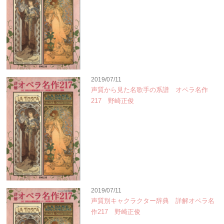
2019/07/11
声質から見た名歌手の系譜 オペラ名作
217 野崎正俊
2019/07/11
声質別キャクラクター辞典 詳解オペラ名
作217 野崎正俊