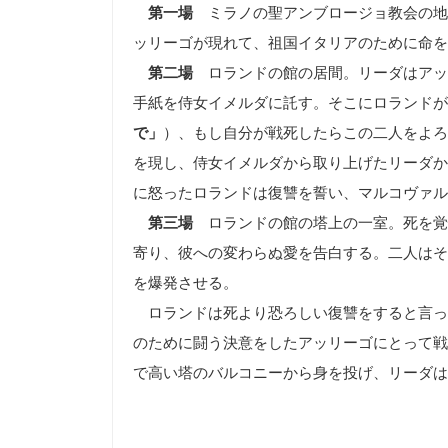
第一場
ミラノの聖アンブロージョ教会の地
ッリーゴが現れて、祖国イタリアのために命を
第二場
ロランドの館の居間。リーダはアッ
手紙を侍女イメルダに託す。そこにロランドが
で」
）、もし自分が戦死したらこの二人をよろ
を現し、侍女イメルダから取り上げたリーダか
に怒ったロランドは復讐を誓い、マルコヴァル
第三場
ロランドの館の塔上の一室。死を覚
寄り、彼への変わらぬ愛を告白する。二人はそ
を爆発させる。
ロランドは死より恐ろしい復讐をすると言っ
のために闘う決意をしたアッリーゴにとって戦
で高い塔のバルコニーから身を投げ、リーダは