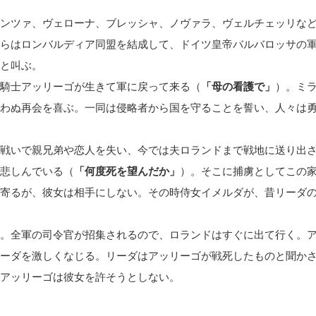
ンツァ、ヴェローナ、ブレッシャ、ノヴァラ、ヴェルチェッリな
らはロンバルディア同盟を結成して、ドイツ皇帝バルバロッサの
と叫ぶ。
騎士アッリーゴが生きて軍に戻って来る（
「母の看護で」
）。ミ
わぬ再会を喜ぶ。一同は侵略者から国を守ることを誓い、人々は
戦いで親兄弟や恋人を失い、今では夫ロランドまで戦地に送り出
悲しんでいる（
「何度死を望んだか」
）。そこに捕虜としてこの
寄るが、彼女は相手にしない。その時侍女イメルダが、昔リーダ
。全軍の司令官が招集されるので、ロランドはすぐに出て行く。
ーダを激しくなじる。リーダはアッリーゴが戦死したものと聞か
アッリーゴは彼女を許そうとしない。