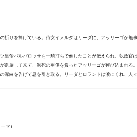
」
の祈りを捧げている。侍女イメルダはリーダに、アッリーゴが無
ツ皇帝バルバロッサを一騎打ちで倒したことが伝えられ、執政官
が凱旋して来て、瀕死の重傷を負ったアッリーゴが運び込まれる
の潔白を告げて息を引き取る。リーダとロランドは涙にくれ、人
ローマ）