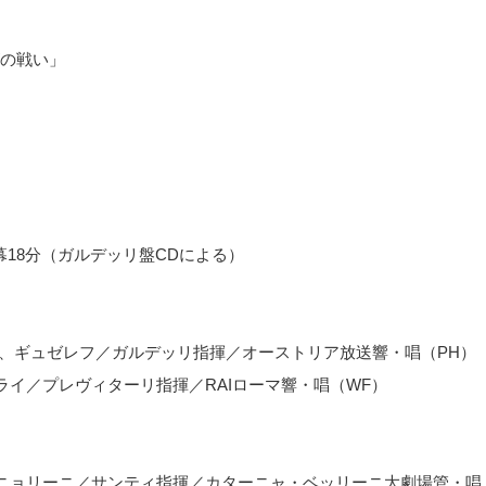
の戦い」
４幕18分（ガルデッリ盤CDによる）
ラ、ギュゼレフ／ガルデッリ指揮／オーストリア放送響・唱（PH）
イ／プレヴィターリ指揮／RAIローマ響・唱（WF）
ニョリーニ／サンティ指揮／カターニャ・ベッリーニ大劇場管・唱