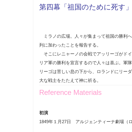
第四幕「祖国のために死す
ミラノの広場。人々が集まって祖国の勝利へ
列に加わったことを報告する。
そこにレニャーノの会戦でアッリーゴがドイ
リア軍の勝利を宣言するので人々は喜ぶ。軍隊
リーゴは苦しい息の下から、ロランドにリーダ
大な戦士をたたえて神に祈る。
Reference Materials
初演
1849年１月27日 アルジェンティーナ劇場（