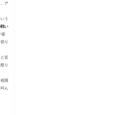
る。ア
という
の戦い
が姿
裏切り
っと近
い怒り
。祖国
と叫ん