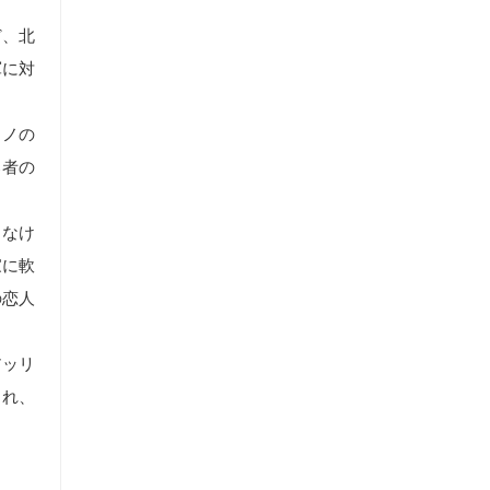
ど、北
軍に対
ラノの
勇者の
さなけ
家に軟
の恋人
アッリ
され、