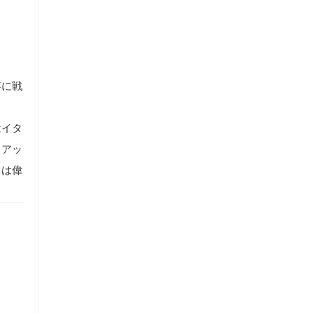
事に戦
はイタ
。アッ
々は偉