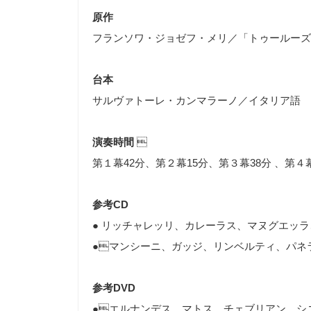
原作
フランソワ・ジョゼフ・メリ／「トゥールーズ
台本
サルヴァトーレ・カンマラーノ／イタリア語
演奏時間

第１幕42分、第２幕15分、第３幕38分 、第
参考CD
● リッチャレッリ、カレーラス、マヌグエッ
●マンシーニ、ガッジ、リンベルティ、パネラ
参考DVD
●エルナンデス、マトス、チェブリアン、シ