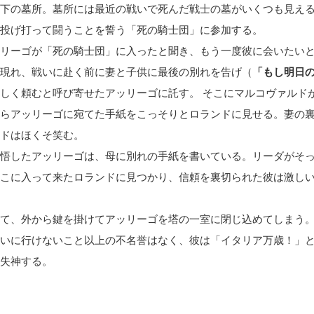
下の墓所。墓所には最近の戦いで死んだ戦士の墓がいくつも見え
投げ打って闘うことを誓う「死の騎士団」に参加する。
リーゴが「死の騎士団」に入ったと聞き、もう一度彼に会いたい
現れ、戦いに赴く前に妻と子供に最後の別れを告げ（
「もし明日
しく頼むと呼び寄せたアッリーゴに託す。 そこにマルコヴァルド
らアッリーゴに宛てた手紙をこっそりとロランドに見せる。妻の
ドはほくそ笑む。
悟したアッリーゴは、母に別れの手紙を書いている。リーダがそ
こに入って来たロランドに見つかり、信頼を裏切られた彼は激し
て、外から鍵を掛けてアッリーゴを塔の一室に閉じ込めてしまう
いに行けないこと以上の不名誉はなく、彼は「イタリア万歳！」
失神する。