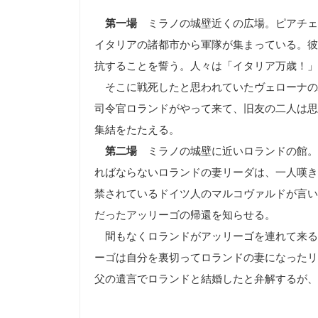
第一場
ミラノの城壁近くの広場。ピアチェ
イタリアの諸都市から軍隊が集まっている。彼
抗することを誓う。人々は「イタリア万歳！」
そこに戦死したと思われていたヴェローナの
司令官ロランドがやって来て、旧友の二人は思
集結をたたえる。
第二場
ミラノの城壁に近いロランドの館。
ればならないロランドの妻リーダは、一人嘆き
禁されているドイツ人のマルコヴァルドが言い
だったアッリーゴの帰還を知らせる。
間もなくロランドがアッリーゴを連れて来る
ーゴは自分を裏切ってロランドの妻になったリ
父の遺言でロランドと結婚したと弁解するが、