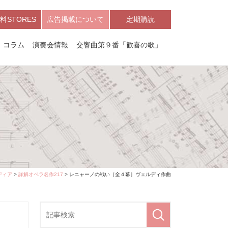
料STORES
広告掲載について
定期購読
コラム
演奏会情報
交響曲第９番「歓喜の歌」
ディア
>
詳解オペラ名作217
> レニャーノの戦い［全４幕］ヴェルディ作曲