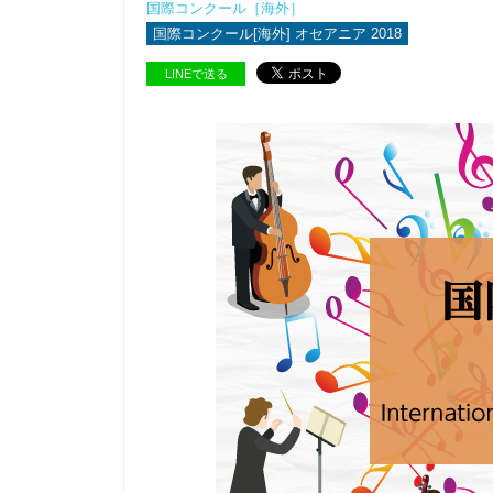
国際コンクール［海外］
国際コンクール[海外] オセアニア 2018
LINEで送る