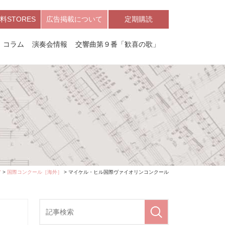
料STORES
広告掲載について
定期購読
コラム
演奏会情報
交響曲第９番「歓喜の歌」
ア
>
国際コンクール［海外］
> マイケル・ヒル国際ヴァイオリンコンクール