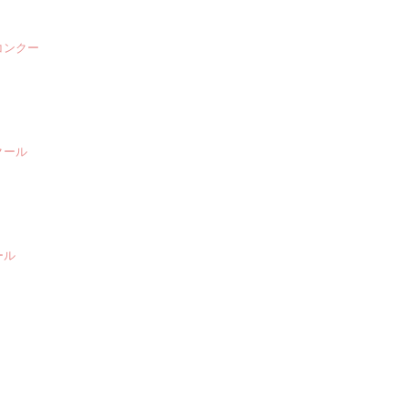
コンクー
クール
ール