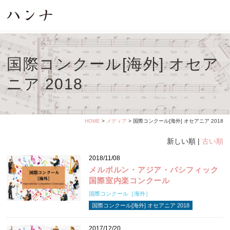
国際コンクール[海外] オセア
ニア 2018
HOME
>
メディア
> 国際コンクール[海外] オセアニア 2018
新しい順 |
古い順
2018/11/08
メルボルン・アジア・パシフィック
国際室内楽コンクール
国際コンクール［海外］
国際コンクール[海外] オセアニア 2018
2017/12/20