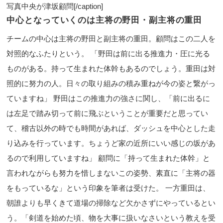
写真中央が津坂顧問[/caption]
中心となっていくのは主将の野田・副主将の重田
チームの中心は主将の野田と副主将の重田。顧問はこの二人を
対照的なふたりという。 「野田は前に出る推進力・圧に光る
ものがある。持って生まれた体幹もあるのでしょう。重田は対
照的に努力の人。日々の取り組みの積み重ねが今の姿と繋がっ
ていますね」 野田はこの推進力の強さに関し、「前に出るに
は左足で踏み切って前に飛ぶということが重要だと思ってい
て、稽古以外の時でも時間があれば、ダッシュを中心とした走
り込みを行っています。ちょうど家の近所にいい感じの坂があ
るので利用していますね」 顧問に「持って生まれた体幹」と
言われながらも努力を惜しまないこの姿勢、素直に「主将の器
をもっているな」という印象を筆者は受けた。 一方重田は、
朝誰よりも早くきて道場の掃除など欠かさずにやっているとい
う。「剣道を始めた頃、物を大事に扱いなさいという教えを受