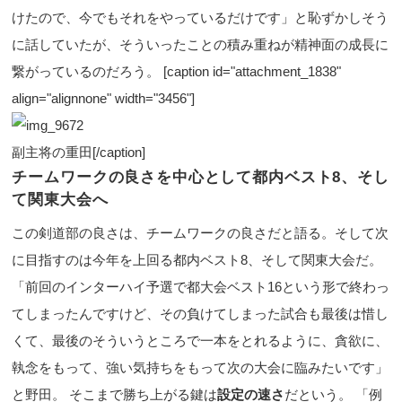
けたので、今でもそれをやっているだけです」と恥ずかしそう
に話していたが、そういったことの積み重ねが精神面の成長に
繋がっているのだろう。 [caption id="attachment_1838"
align="alignnone" width="3456"]
副主将の重田[/caption]
チームワークの良さを中心として都内ベスト8、そし
て関東大会へ
この剣道部の良さは、チームワークの良さだと語る。そして次
に目指すのは今年を上回る都内ベスト8、そして関東大会だ。
「前回のインターハイ予選で都大会ベスト16という形で終わっ
てしまったんですけど、その負けてしまった試合も最後は惜し
くて、最後のそういうところで一本をとれるように、貪欲に、
執念をもって、強い気持ちをもって次の大会に臨みたいです」
と野田。 そこまで勝ち上がる鍵は
設定の速さ
だという。 「例