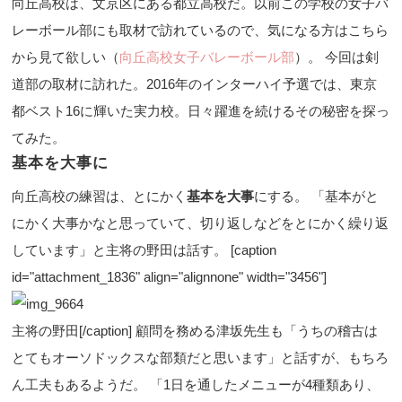
向丘高校は、文京区にある都立高校だ。以前この学校の女子バ
レーボール部にも取材で訪れているので、気になる方はこちら
から見て欲しい（
向丘高校女子バレーボール部
）。 今回は剣
道部の取材に訪れた。2016年のインターハイ予選では、東京
都ベスト16に輝いた実力校。日々躍進を続けるその秘密を探っ
てみた。
基本を大事に
向丘高校の練習は、とにかく
基本を大事
にする。 「基本がと
にかく大事かなと思っていて、切り返しなどをとにかく繰り返
しています」と主将の野田は話す。 [caption
id="attachment_1836" align="alignnone" width="3456"]
主将の野田[/caption] 顧問を務める津坂先生も「うちの稽古は
とてもオーソドックスな部類だと思います」と話すが、もちろ
ん工夫もあるようだ。 「1日を通したメニューが4種類あり、