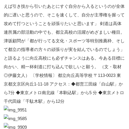
えば引き技から引いたあとにすぐ自分から入るというのが全体
的に遅いと思うので、そこを速くして、自分が主導権を握って
攻めて打つということを頑張りたいと思います」 剣道は高体
連所属の部活動の中でも、都立高校の活躍がめざましい種目。
津坂顧問が「都が行ってる文化・スポーツ等特別推薦枠、そし
て都立の指導者の方々の頑張りが実を結んでいるのでしょう」
と語るように向丘高校にも必ずチャンスはある。今ある目標に
向かい、精一杯剣道に打ち込んで欲しいと願う。 （文・取材
◎伊藤文人） 〔学校情報〕 都立向丘高等学校 〒113-0023 東
京都文京区向丘1-11-18 アクセス：◆都営三田線「白山駅」か
ら7分 ◆東京メトロ南北線「本駒込駅」から5 分 ◆東京メトロ
千代田線「千駄木駅」から12分