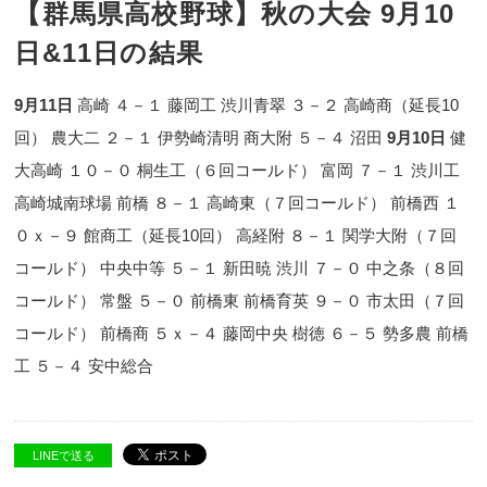
【群馬県高校野球】秋の大会 9月10
日&11日の結果
9月11日
高崎 ４－１ 藤岡工 渋川青翠 ３－２ 高崎商（延長10
回） 農大二 ２－１ 伊勢崎清明 商大附 ５－４ 沼田
9月10日
健
大高崎 １０－０ 桐生工（６回コールド） 富岡 ７－１ 渋川工
高崎城南球場 前橋 ８－１ 高崎東（７回コールド） 前橋西 １
０ｘ－９ 館商工（延長10回） 高経附 ８－１ 関学大附（７回
コールド） 中央中等 ５－１ 新田暁 渋川 ７－０ 中之条（８回
コールド） 常盤 ５－０ 前橋東 前橋育英 ９－０ 市太田（７回
コールド） 前橋商 ５ｘ－４ 藤岡中央 樹徳 ６－５ 勢多農 前橋
工 ５－４ 安中総合
LINEで送る