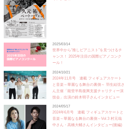
2025/03/14
世界中から“推しピアニスト”を見つけるチ
ャンス！ 2025年注目の国際ピアノコンク
ール！
2024/10/21
2024年11月号 連載 フィギュアスケート
と音楽～華麗なる舞台の裏側～ 羽生結弦さ
ん主催「能登半島復興支援チャリティー演
技会」出演の鈴木明子さんインタビュー
2024/05/17
2024年6月号 連載 フィギュアスケートと
音楽～華麗なる舞台の裏側～Vol.3 村元哉
中さん・高橋大輔さんインタビュー(後編)