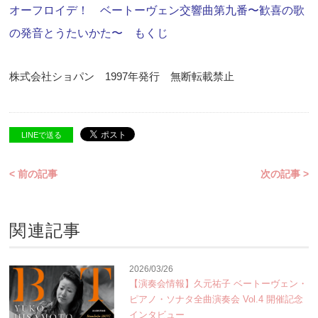
オーフロイデ！ ベートーヴェン交響曲第九番〜歓喜の歌
の発音とうたいかた〜 もくじ
株式会社ショパン 1997年発行 無断転載禁止
LINEで送る
< 前の記事
次の記事 >
関連記事
2026/03/26
【演奏会情報】久元祐子 ベートーヴェン・
ピアノ・ソナタ全曲演奏会 Vol.4 開催記念
インタビュー