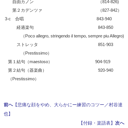
自由カノン （814-826)
第２カデンツァ （827-842）
3-c 合唱 843-940
経過楽句 843-850
（Poco allegro, stringendo il tempo, sempre piu Allegro)
ストレッタ 851-903
（Prestissimo）
第１結句（maestoso） 904-919
第２結句（器楽曲） 920-940
（Prestissimo）
前へ
【悲痛な顔をやめ、大らかにー練習のコツー／村谷達
也】
【付録・楽語表
】
次へ