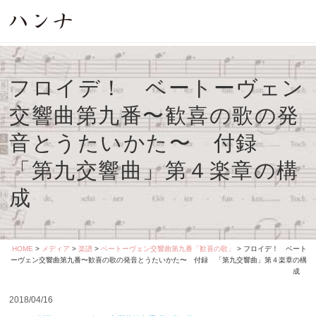
フロイデ！ ベートーヴェン
交響曲第九番〜歓喜の歌の発
音とうたいかた〜 付録
「第九交響曲」第４楽章の構
成
HOME
>
メディア
>
楽譜
>
ベートーヴェン交響曲第九番「歓喜の歌」
> フロイデ！ ベート
ーヴェン交響曲第九番〜歓喜の歌の発音とうたいかた〜 付録 「第九交響曲」第４楽章の構
成
2018/04/16