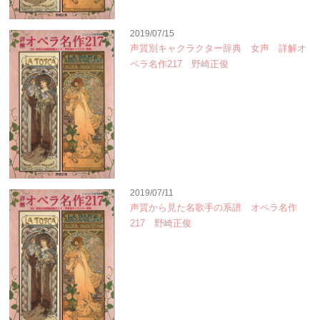
2019/07/15
声質別キャクラクター辞典 女声 詳解オ
ペラ名作217 野崎正俊
2019/07/11
声質から見た名歌手の系譜 オペラ名作
217 野崎正俊