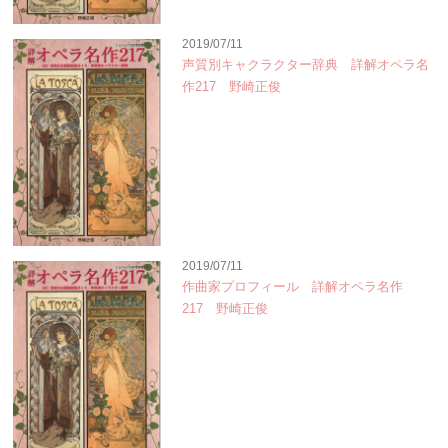
2019/07/11
声質別キャクラクター辞典 詳解オペラ名
作217 野崎正俊
2019/07/11
作曲家プロフィール 詳解オペラ名作
217 野崎正俊