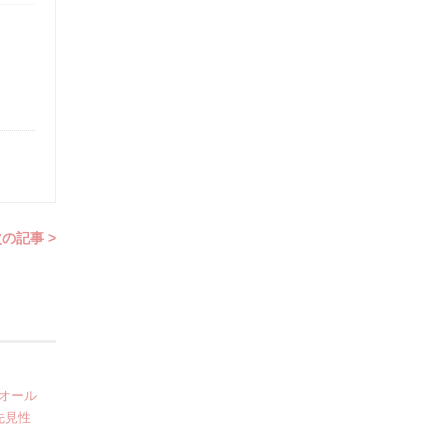
の記事 >
オール
先見性