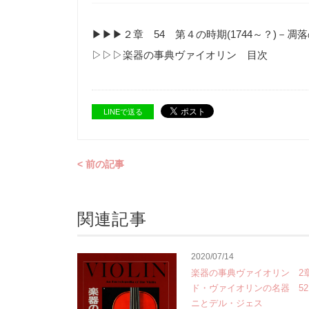
▶︎▶︎▶︎２章 54 第４の時期(1744～？)－
▷▷▷楽器の事典ヴァイオリン 目次
LINEで送る
< 前の記事
関連記事
2020/07/14
楽器の事典ヴァイオリン 2
ド・ヴァイオリンの名器 5
ニとデル・ジェス