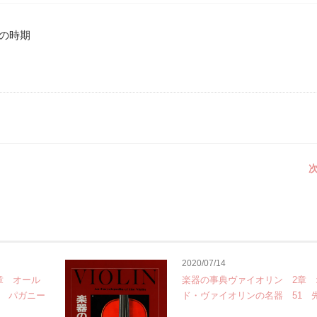
凋落の時期
次
2020/07/14
章 オール
楽器の事典ヴァイオリン 2章 
2 パガニー
ド・ヴァイオリンの名器 51 