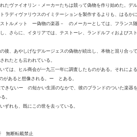
れたヴァイオリン・メーカーたちは競って偽物を作り始めた。デ
トラディヴァリウスのイミテーションを製作するよりも、はるか
ストルメット ー偽物の楽器－ のメーカーとしては、フランス
し、さらに、イタリアでは、テストーレ、ランドルフィおよびス
の後、あやしげなデルージェスの偽物が続出し、本物と混り合っ
されたとも云われている。
いては、ヒル商会が一九三一年に調査したものがある。それに
のものがあると想像される。ー とある。
認できないー の短かい生涯のなかで、彼のブランドのついた楽器
いる。
いずれも、既にこの世を去っている。
発行 無断転載禁止