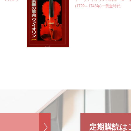
(1729～1743年)ー黄金時代
定期購読は