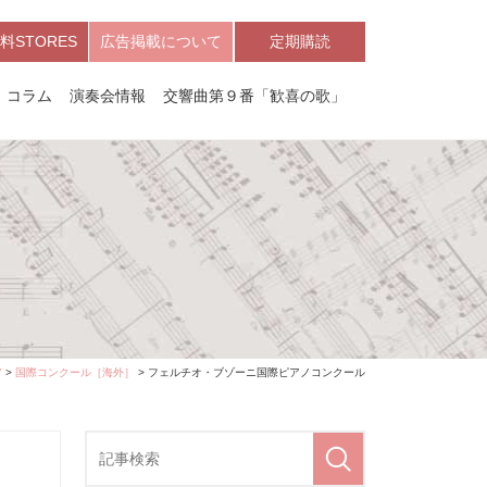
料STORES
広告掲載について
定期購読
コラム
演奏会情報
交響曲第９番「歓喜の歌」
ア
>
国際コンクール［海外］
> フェルチオ・ブゾーニ国際ピアノコンクール