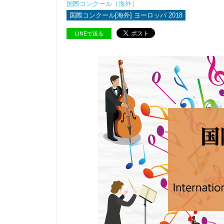
国際コンクール［海外］
国際コンクール[海外] ヨーロッパ 2018
LINEで送る