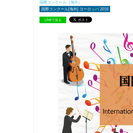
国際コンクール［海外］
国際コンクール[海外] ヨーロッパ 2018
LINEで送る