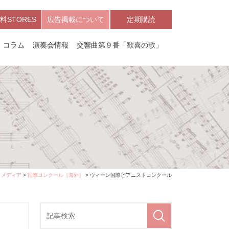
料STORES
広告掲載について
定期購読
コラム
演奏会情報
交響曲第９番「歓喜の歌」
>
メディア
>
国際コンクール［海外］
> ウィーン国際ピアニストコンクール