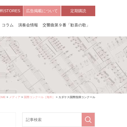
料STORES
広告掲載について
定期購読
コラム
演奏会情報
交響曲第９番「歓喜の歌」
OME
>
メディア
>
国際コンクール［海外］
> カダケス国際指揮コンクール