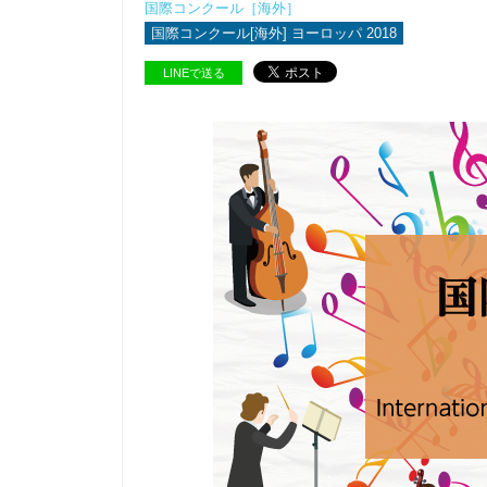
国際コンクール［海外］
国際コンクール[海外] ヨーロッパ 2018
LINEで送る