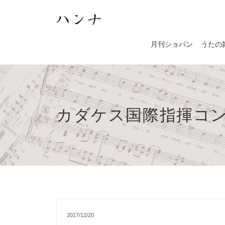
月刊ショパン
うたの
カダケス国際指揮コ
2017/12/20