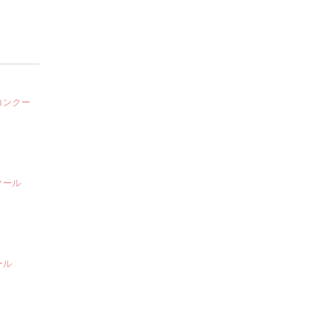
コンクー
クール
ール