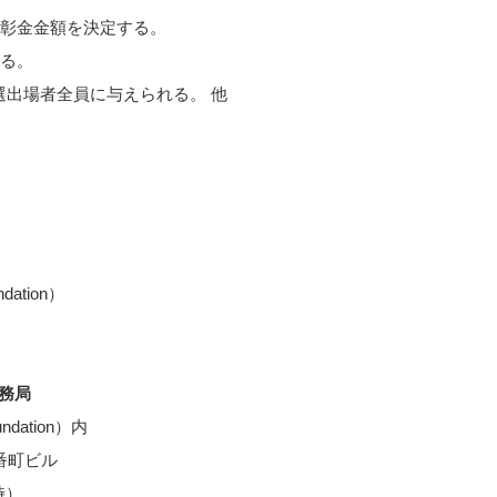
彰金金額を決定する。
る。
本選出場者全員に与えられる。 他
ation）
事務局
dation）内
六番町ビル
 時）