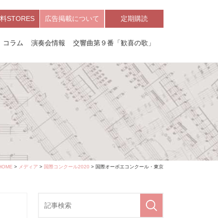
料STORES
広告掲載について
定期購読
コラム
演奏会情報
交響曲第９番「歓喜の歌」
HOME
>
メディア
>
国際コンクール2020
> 国際オーボエコンクール・東京