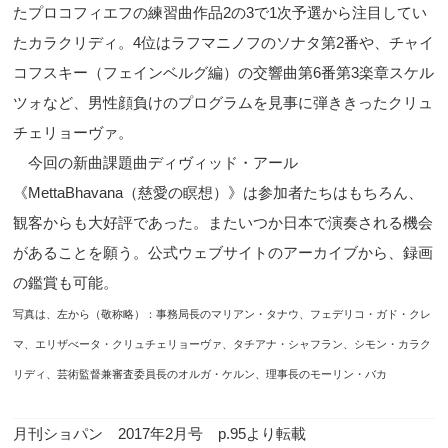
たプロコフィエフの練習曲作品2の3で1次予選から注目してい
たカラクリディ。4位はラフマニノフのソナタ第2番や、チャイ
コフスキー（フェインベルグ編）の交響曲第6番第3楽章スケル
ツォなど、男性顔負けのプログラムを見事に弾ききったクリュ
チェリョーヴァ。
今回の新曲課題曲ディヴィッド・アール
《MettaBhavana（慈愛の瞑想）》は参加者たちはもちろん、
観客からも大好評であった。またいつか日本で演奏される機会
があることを願う。公式ウェブサイトのアーカイブから、録画
の鑑賞も可能。
写真は、左から（敬称略）：事務局長のマリアン・タナウ、フェデリコ・ガド・クレ
マ、エリザべータ・クリュチェリョーヴァ、タチアナ・シャフラン、シモン・カラク
リディ、芸術監督兼審査委員長のオルガ・ケルン、理事長のモーリン・バカ
月刊ショパン 2017年2月号 p.95より転載