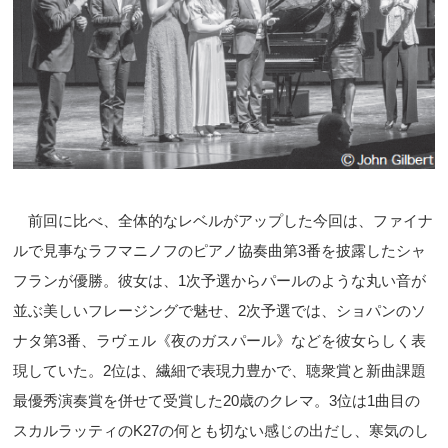
前回に比べ、全体的なレベルがアップした今回は、ファイナ
ルで見事なラフマニノフのピアノ協奏曲第3番を披露したシャ
フランが優勝。彼女は、1次予選からパールのような丸い音が
並ぶ美しいフレージングで魅せ、2次予選では、ショパンのソ
ナタ第3番、ラヴェル《夜のガスパール》などを彼女らしく表
現していた。2位は、繊細で表現力豊かで、聴衆賞と新曲課題
最優秀演奏賞を併せて受賞した20歳のクレマ。3位は1曲目の
スカルラッティのK27の何とも切ない感じの出だし、寒気のし