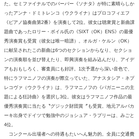
た。セミファイナルでのバーバー《ソナタ》が特に素晴らしか
ったアンナ・ドミトレンコ（ウクライナ）はプロコフィエフ
《ピアノ協奏曲第2番》を演奏して2位。彼女は聴衆賞と新曲課
題曲であったロリー・ボイル氏の《SIXT（OK）ENS》の最優
秀演奏賞も受賞（彼女は唯一暗譜）。オルガ・ケルン（OK）
に献呈されたこの新曲は6つのセクションからなり、セクショ
ンの演奏順を並び替えたり、即興演奏を組み込んだり、アイデ
アもおもしろく、審査員にも好評。1次予選から深い音色で、
特にラフマニノフの演奏が際立っていた、アナスタシア・ネプ
レコヴァ（ウクライナ）は、ラフマニノフの《パガニーニの主
題による狂詩曲》を選択し3位。彼女はラフマニノフ作品の最
優秀演奏賞に当たる〝グジック財団賞〞も受賞。地元アルバカ
ーキ出身でドイツで勉強中のジョシュア・ラプリーは、みごと
4位。
コンクール出場者への待遇もたいへん魅力的。全員に交通費