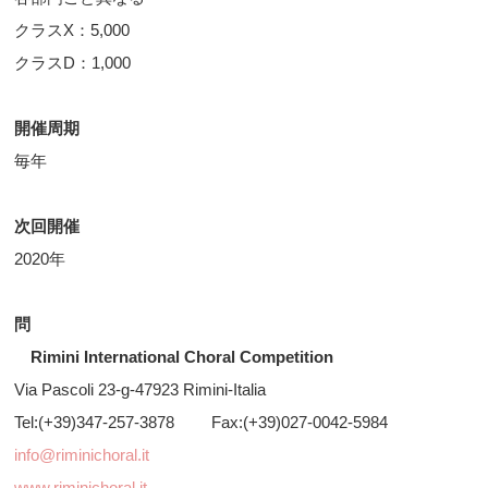
クラスX：5,000
クラスD：1,000
開催周期
毎年
次回開催
2020年
問
Rimini International Choral Competition
Via Pascoli 23-g-47923 Rimini-Italia
Tel:(+39)347-257-3878 Fax:(+39)027-0042-5984
info@riminichoral.it
www.riminichoral.it